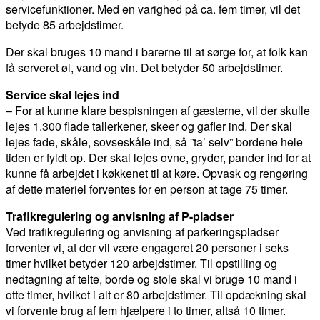
servicefunktioner. Med en varighed på ca. fem timer, vil det
betyde 85 arbejdstimer.
Der skal bruges 10 mand i barerne til at sørge for, at folk kan
få serveret øl, vand og vin. Det betyder 50 arbejdstimer.
Service skal lejes ind
– For at kunne klare bespisningen af gæsterne, vil der skulle
lejes 1.300 flade tallerkener, skeer og gafler ind. Der skal
lejes fade, skåle, sovseskåle ind, så ”ta’ selv” bordene hele
tiden er fyldt op. Der skal lejes ovne, gryder, pander ind for at
kunne få arbejdet i køkkenet til at køre. Opvask og rengøring
af dette materiel forventes for en person at tage 75 timer.
Trafikregulering og anvisning af P-pladser
Ved trafikregulering og anvisning af parkeringspladser
forventer vi, at der vil være engageret 20 personer i seks
timer hvilket betyder 120 arbejdstimer. Til opstilling og
nedtagning af telte, borde og stole skal vi bruge 10 mand i
otte timer, hvilket i alt er 80 arbejdstimer. Til opdækning skal
vi forvente brug af fem hjælpere i to timer, altså 10 timer.