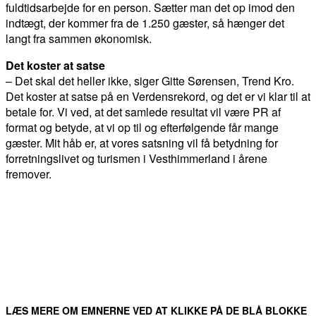
fuldtidsarbejde for en person. Sætter man det op imod den
indtægt, der kommer fra de 1.250 gæster, så hænger det
langt fra sammen økonomisk.
Det koster at satse
– Det skal det heller ikke, siger Gitte Sørensen, Trend Kro.
Det koster at satse på en Verdensrekord, og det er vi klar til at
betale for. Vi ved, at det samlede resultat vil være PR af
format og betyde, at vi op til og efterfølgende får mange
gæster. Mit håb er, at vores satsning vil få betydning for
forretningslivet og turismen i Vesthimmerland i årene
fremover.
FACEBOOK
TWITTER
WHATSAPP
LINKEDIN
EM
LÆS MERE OM EMNERNE VED AT KLIKKE PÅ DE BLÅ BLOKKE