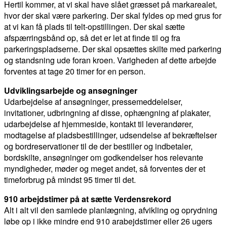
Hertil kommer, at vi skal have slået græsset på markarealet,
hvor der skal være parkering. Der skal fyldes op med grus for
at vi kan få plads til telt-opstillingen. Der skal sætte
afspærringsbånd op, så det er let at finde til og fra
parkeringspladserne. Der skal opsættes skilte med parkering
og standsning ude foran kroen. Varigheden af dette arbejde
forventes at tage 20 timer for en person.
Udviklingsarbejde og ansøgninger
Udarbejdelse af ansøgninger, pressemeddelelser,
invitationer, udbringning af disse, ophængning af plakater,
udarbejdelse af hjemmeside, kontakt til leverandører,
modtagelse af pladsbestillinger, udsendelse af bekræftelser
og bordreservationer til de der bestiller og indbetaler,
bordskilte, ansøgninger om godkendelser hos relevante
myndigheder, møder og meget andet, så forventes der et
timeforbrug på mindst 95 timer til det.
910 arbejdstimer på at sætte Verdensrekord
Alt i alt vil den samlede planlægning, afvikling og oprydning
løbe op i ikke mindre end 910 arabejdstimer eller 26 ugers