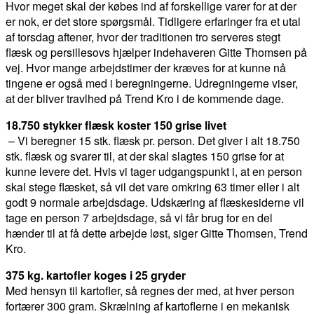
Hvor meget skal der købes ind af forskellige varer for at der
er nok, er det store spørgsmål. Tidligere erfaringer fra et utal
af torsdag aftener, hvor der traditionen tro serveres stegt
flæsk og persillesovs hjælper indehaveren Gitte Thomsen på
vej. Hvor mange arbejdstimer der kræves for at kunne nå
tingene er også med i beregningerne. Udregningerne viser,
at der bliver travlhed på Trend Kro i de kommende dage.
18.750 stykker flæsk koster 150 grise livet
– Vi beregner 15 stk. flæsk pr. person. Det giver i alt 18.750
stk. flæsk og svarer til, at der skal slagtes 150 grise for at
kunne levere det. Hvis vi tager udgangspunkt i, at en person
skal stege flæsket, så vil det vare omkring 63 timer eller i alt
godt 9 normale arbejdsdage. Udskæring af flæskesiderne vil
tage en person 7 arbejdsdage, så vi får brug for en del
hænder til at få dette arbejde løst, siger Gitte Thomsen, Trend
Kro.
375 kg. kartofler koges i 25 gryder
Med hensyn til kartofler, så regnes der med, at hver person
fortærer 300 gram. Skrælning af kartoflerne i en mekanisk