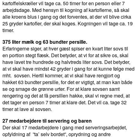
kartoffelskræller vil tage ca. 50 timer for en person eller 7
arbejdsdage. Med hensyn til kogning af kartoflerne, så skal
alle kroens blus i gang og det forventes, at der vil blive cirka
25 gryder kartofler, der skal koges. Kogningen vil tage ca. 19
timer.
375 liter mælk og 63 bundter persille.
Erfaringerne siger, at hver gæst spiser en kvart liter sovs til
en portion stegt flæsk. Det betyder, at vi for at sikre os, skal
have lavet tre hundrede og halvtreds liter sovs. Det betyder,
at vi skal have mindst 42 gryder i gang for at kunne følge med
mht. sovsen. Hertil kommer, at vi skal have rengjort og
hakket 63 bundter persille, for det er vigtigt, at man kan både
se og smage de grønne urter. For at klare sovsen samt
rengøring og det at få persillen hakke, skal vi regne med, at
det tager en person 7 timer at klare det. Det vil ca. tage 32
timer at lave al sovsen.
27 medarbejdere til servering og baren
Der skal 17 medarbejdere i gang med serveringsarbejdet,
opfyldning af ”ta’ selv bordet”, oprydning og andre