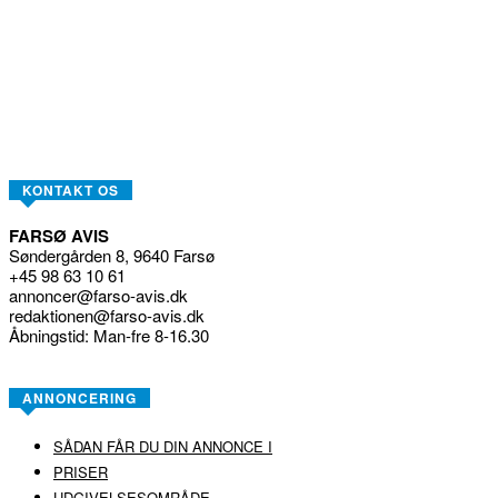
KONTAKT OS
FARSØ AVIS
Søndergården 8, 9640 Farsø
+45 98 63 10 61
annoncer@farso-avis.dk
redaktionen@farso-avis.dk
Åbningstid: Man-fre 8-16.30
ANNONCERING
SÅDAN FÅR DU DIN ANNONCE I
PRISER
UDGIVELSESOMRÅDE