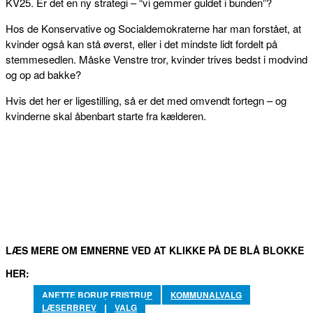
KV25. Er det en ny strategi – “vi gemmer guldet i bunden”?
Hos de Konservative og Socialdemokraterne har man forstået, at
kvinder også kan stå øverst, eller i det mindste lidt fordelt på
stemmesedlen. Måske Venstre tror, kvinder trives bedst i modvind
og op ad bakke?
Hvis det her er ligestilling, så er det med omvendt fortegn – og
kvinderne skal åbenbart starte fra kælderen.
FACEBOOK
TWITTER
WHATSAPP
LINKEDIN
EM
LÆS MERE OM EMNERNE VED AT KLIKKE PÅ DE BLÅ BLOKKE
HER:
ANETTE BORUP FRISTRUP
KOMMUNALVALG
LÆSERBREV
VALG