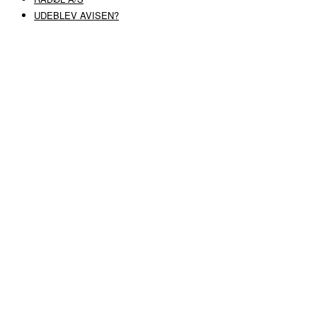
UDEBLEV AVISEN?
COPYRIGHT ©
RABØL A/S
–
HJEMMESIDE AF HEDEGAARD WEB