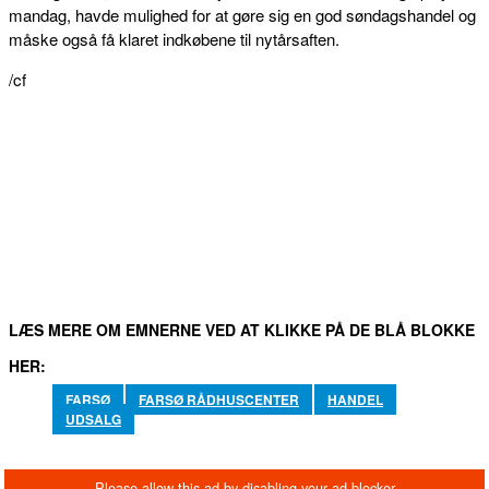
mandag, havde mulighed for at gøre sig en god søndagshandel og
måske også få klaret indkøbene til nytårsaften.
/cf
FACEBOOK
TWITTER
WHATSAPP
LINKEDIN
EM
LÆS MERE OM EMNERNE VED AT KLIKKE PÅ DE BLÅ BLOKKE
HER:
FARSØ
FARSØ RÅDHUSCENTER
HANDEL
UDSALG