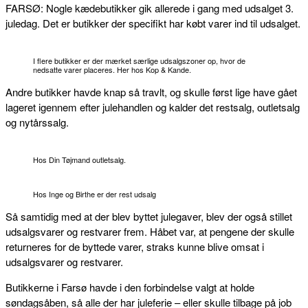
FARSØ: Nogle kædebutikker gik allerede i gang med udsalget 3.
juledag. Det er butikker der specifikt har købt varer ind til udsalget.
I flere butikker er der mærket særlige udsalgszoner op, hvor de
nedsatte varer placeres. Her hos Kop & Kande.
Andre butikker havde knap så travlt, og skulle først lige have gået
lageret igennem efter julehandlen og kalder det restsalg, outletsalg
og nytårssalg.
Hos Din Tøjmand outletsalg.
Hos Inge og Birthe er der rest udsalg
Så samtidig med at der blev byttet julegaver, blev der også stillet
udsalgsvarer og restvarer frem. Håbet var, at pengene der skulle
returneres for de byttede varer, straks kunne blive omsat i
udsalgsvarer og restvarer.
Butikkerne i Farsø havde i den forbindelse valgt at holde
søndagsåben, så alle der har juleferie – eller skulle tilbage på job