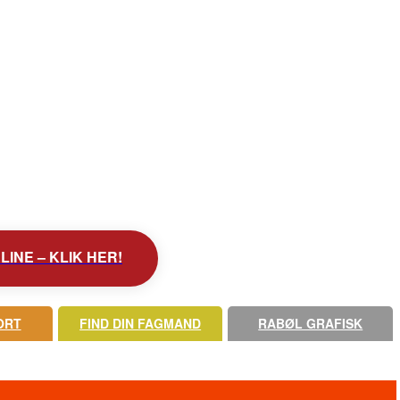
INE – KLIK HER!
ORT
FIND DIN FAGMAND
RABØL GRAFISK