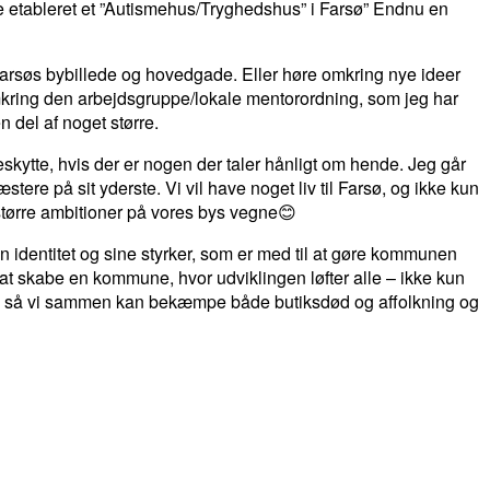
ve etableret et ”Autismehus/Tryghedshus” i Farsø” Endnu en
 Farsøs bybillede og hovedgade. Eller høre omkring nye ideer
 omkring den arbejdsgruppe/lokale mentorordning, som jeg har
n del af noget større.
skytte, hvis der er nogen der taler hånligt om hende. Jeg går
tere på sit yderste. Vi vil have noget liv til Farsø, og ikke kun
større ambitioner på vores bys vegne😊
n identitet og sine styrker, som er med til at gøre kommunen
 at skabe en kommune, hvor udviklingen løfter alle – ikke kun
ter, så vi sammen kan bekæmpe både butiksdød og affolkning og