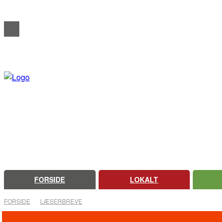
REDAKTIONELT
ANNONCERING
OM FARSØ AVIS
FORSIDE
LOKALT
FORSIDE
LÆSERBREVE