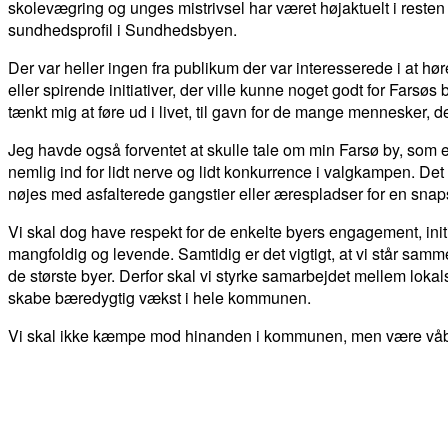
skolevægring og unges mistrivsel har været højaktuelt i resten
sundhedsprofil i Sundhedsbyen.
Der var heller ingen fra publikum der var interesserede i at h
eller spirende initiativer, der ville kunne noget godt for Far
tænkt mig at føre ud i livet, til gavn for de mange mennesker, de
Jeg havde også forventet at skulle tale om min Farsø by, som e
nemlig ind for lidt nerve og lidt konkurrence i valgkampen. Det 
nøjes med asfalterede gangstier eller ærespladser for en snap
Vi skal dog have respekt for de enkelte byers engagement, init
mangfoldig og levende. Samtidig er det vigtigt, at vi står sam
de største byer. Derfor skal vi styrke samarbejdet mellem lo
skabe bæredygtig vækst i hele kommunen.
Vi skal ikke kæmpe mod hinanden i kommunen, men være våben
DEL
FACEBOOK
TWITTER
WHATSAPP