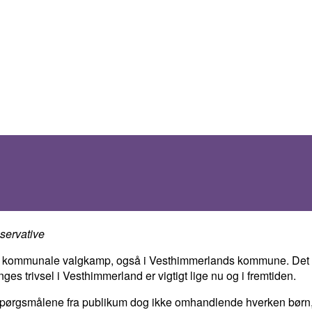
servative
n kommunale valgkamp, også i Vesthimmerlands kommune. Det er sel
s trivsel i Vesthimmerland er vigtigt lige nu og i fremtiden.
var spørgsmålene fra publikum dog ikke omhandlende hverken bør