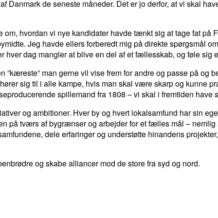
 af Danmark de seneste måneder. Det er jo derfor, at vi skal ha
øre om, hvordan vi nye kandidater havde tænkt sig at tage fat på
søs bymidte. Jeg havde ellers forberedt mig på direkte spørgsmål
r hver dag mangler at blive en del af et fællesskab, og føle sig e
n ”kæreste” man gerne vil vise frem for andre og passe på og be
hører sig til i alle kampe, hvis man skal være skarp og kunne præs
seproducerende spillemand fra 1808 – vi skal i fremtiden have 
iativer og ambitioner. Hver by og hvert lokalsamfund har sin ege
men på tværs af bygrænser og arbejder for et fælles mål – nemlig
kalsamfundene, dele erfaringer og understøtte hinandens projek
brødre og skabe alliancer mod de store fra syd og nord.
LINKEDIN
EMAIL
PRINT