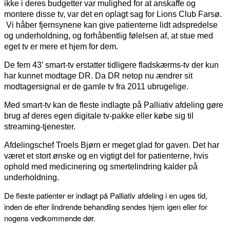
ikke i deres budgetter var mulighed for at anskaffe og
montere disse tv, var det en oplagt sag for Lions Club Farsø.
Vi håber fjernsynene kan give patienterne lidt adspredelse
og underholdning, og forhåbentlig følelsen af, at stue med
eget tv er mere et hjem for dem.
De fem 43’ smart-tv erstatter tidligere fladskærms-tv der kun
har kunnet modtage DR. Da DR netop nu ændrer sit
modtagersignal er de gamle tv fra 2011 ubrugelige.
Med smart-tv kan de fleste indlagte på Palliativ afdeling gøre
brug af deres egen digitale tv-pakke eller købe sig til
streaming-tjenester.
Afdelingschef Troels Bjørn er meget glad for gaven. Det har
været et stort ønske og en vigtigt del for patienterne, hvis
ophold med medicinering og smertelindring kalder på
underholdning.
De fleste patienter er indlagt på Palliativ afdeling i en uges tid,
inden de efter lindrende behandling sendes hjem igen eller for
nogens vedkommende dør.