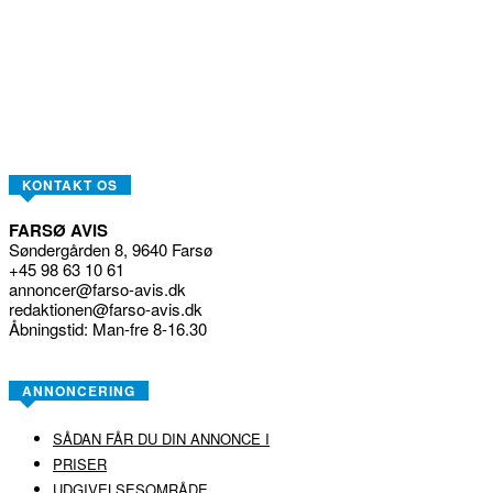
KONTAKT OS
FARSØ AVIS
Søndergården 8, 9640 Farsø
+45 98 63 10 61
annoncer@farso-avis.dk
redaktionen@farso-avis.dk
Åbningstid: Man-fre 8-16.30
ANNONCERING
SÅDAN FÅR DU DIN ANNONCE I
PRISER
UDGIVELSESOMRÅDE