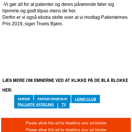
-Vi gør alt for at patienter og deres pårørende føler sig
hjemme og godt tilpas mens de her.
Derfor er vi også ekstra stolte over at vi modtag Patienternes
Pris 2019, siger Troels Bjørn.
FACEBOOK
TWITTER
WHATSAPP
LINKEDIN
EM
LÆS MERE OM EMNERNE VED AT KLIKKE PÅ DE BLÅ BLOKKE
HER:
FARSØ
FARSØ SYGEHUS
LIONS CLUB
PALLIATIV AFDELING
TV