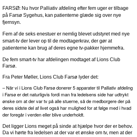
FARSØ: Nu hvor Palliativ afdeling efter fem uger er tilbage
på Farsø Sygehus, kan patienterne glæde sig over nye
fjernsyn.
Fem af de seks enestuer er nemlig blevet udstyret med nye
smart-tv der lever op til de modtagerkrav, der gør at
patienterne kan brug af deres egne tv-pakker hjemmefra.
De fem smart-tv har afdelingen modtaget af Lions Club
Farsø.
Fra Peter Møller, Lions Club Farsø lyder det:
– Når vi i Lions Club Farsø donerer 5 apparater til Palliativ afdeling
i Farsø er det naturligvis fordi man fra ledelsens side har udtrykt
ønske om at der var tv på alle stuerne, så de medborgere der på
deres sidste del af livet også har mulighed for at følge med i hvad
der foregår i verden eller blive underholdt.
Det ligger Lions meget på sinde at hjælpe hvor der er behov.
Da vi hørte fra ledelsen at der var et ønske om tv, men at der