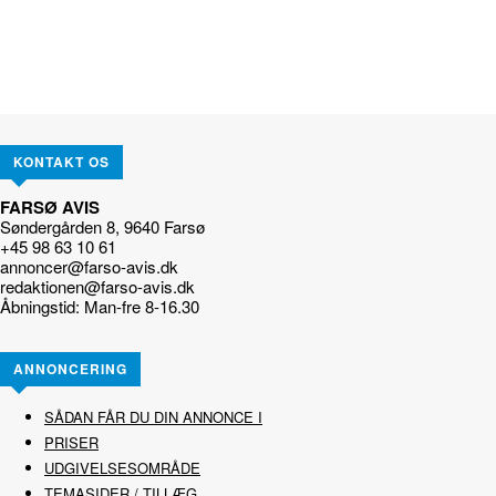
KONTAKT OS
FARSØ AVIS
Søndergården 8, 9640 Farsø
+45 98 63 10 61
annoncer@farso-avis.dk
redaktionen@farso-avis.dk
Åbningstid: Man-fre 8-16.30
ANNONCERING
SÅDAN FÅR DU DIN ANNONCE I
PRISER
UDGIVELSESOMRÅDE
TEMASIDER / TILLÆG