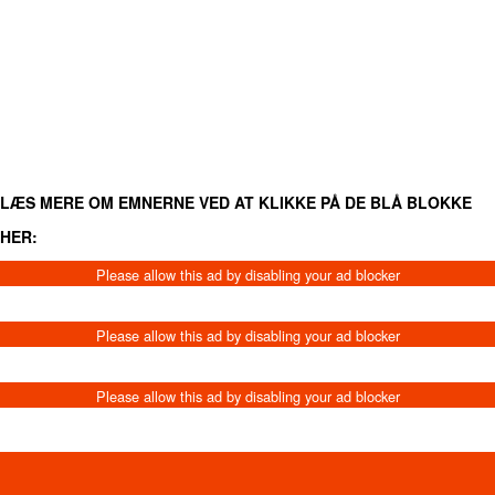
FACEBOOK
TWITTER
WHATSAPP
LINKEDIN
EMA
LÆS MERE OM EMNERNE VED AT KLIKKE PÅ DE BLÅ BLOKKE
HER: