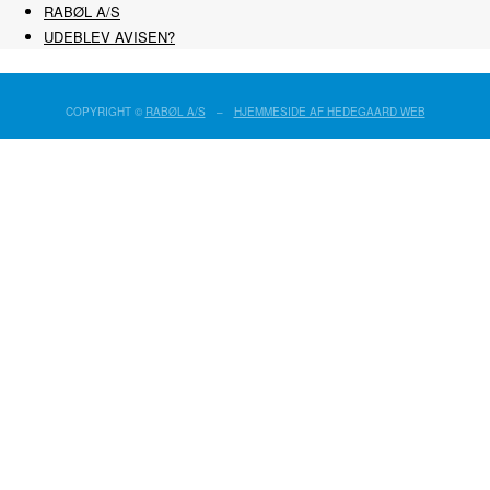
RABØL A/S
UDEBLEV AVISEN?
COPYRIGHT ©
RABØL A/S
–
HJEMMESIDE AF HEDEGAARD WEB