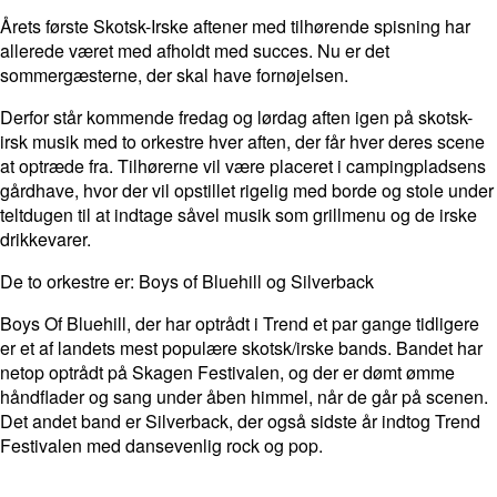
Årets første Skotsk-Irske aftener med tilhørende spisning har
allerede været med afholdt med succes. Nu er det
sommergæsterne, der skal have fornøjelsen.
Derfor står kommende fredag og lørdag aften igen på skotsk-
irsk musik med to orkestre hver aften, der får hver deres scene
at optræde fra. Tilhørerne vil være placeret i campingpladsens
gårdhave, hvor der vil opstillet rigelig med borde og stole under
teltdugen til at indtage såvel musik som grillmenu og de irske
drikkevarer.
De to orkestre er: Boys of Bluehill og Silverback
Boys Of Bluehill, der har optrådt i Trend et par gange tidligere
er et af landets mest populære skotsk/irske bands. Bandet har
netop optrådt på Skagen Festivalen, og der er dømt ømme
håndflader og sang under åben himmel, når de går på scenen.
Det andet band er Silverback, der også sidste år indtog Trend
Festivalen med dansevenlig rock og pop.