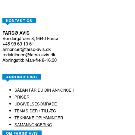
KONTAKT OS
FARSØ AVIS
Søndergården 8, 9640 Farsø
+45 98 63 10 61
annoncer@farso-avis.dk
redaktionen@farso-avis.dk
Åbningstid: Man-fre 8-16.30
ANNONCERING
SÅDAN FÅR DU DIN ANNONCE I
PRISER
UDGIVELSESOMRÅDE
TEMASIDER / TILLÆG
TEKNISKE OPLYSNINGER
SAMANNONCERING
OM FARSØ AVIS