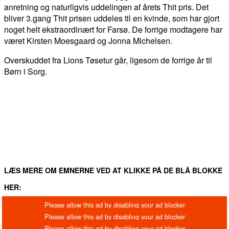
anretning og naturligvis uddelingen af årets Thit pris. Det
bliver 3.gang Thit prisen uddeles til en kvinde, som har gjort
noget helt ekstraordinært for Farsø. De forrige modtagere har
været Kirsten Moesgaard og Jonna Michelsen.
Overskuddet fra Lions Tøsetur går, ligesom de forrige år til
Børn i Sorg.
FACEBOOK
TWITTER
WHATSAPP
LINKEDIN
EM
LÆS MERE OM EMNERNE VED AT KLIKKE PÅ DE BLÅ BLOKKE
HER: