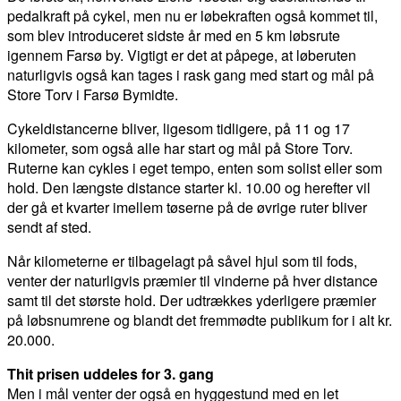
pedalkraft på cykel, men nu er løbekraften også kommet til,
som blev introduceret sidste år med en 5 km løbsrute
igennem Farsø by. Vigtigt er det at påpege, at løberuten
naturligvis også kan tages i rask gang med start og mål på
Store Torv i Farsø Bymidte.
Cykeldistancerne bliver, ligesom tidligere, på 11 og 17
kilometer, som også alle har start og mål på Store Torv.
Ruterne kan cykles i eget tempo, enten som solist eller som
hold. Den længste distance starter kl. 10.00 og herefter vil
der gå et kvarter imellem tøserne på de øvrige ruter bliver
sendt af sted.
Når kilometerne er tilbagelagt på såvel hjul som til fods,
venter der naturligvis præmier til vinderne på hver distance
samt til det største hold. Der udtrækkes yderligere præmier
på løbsnumrene og blandt det fremmødte publikum for i alt kr.
20.000.
Thit prisen uddeles for 3. gang
Men i mål venter der også en hyggestund med en let