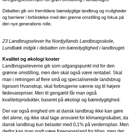
Debatten gik om fremtidens bæredygtige landbrug og muligheder
og barrierer i forbindelse med den grønne omstilling og fokus på
den nye generations rolle.
23 Landbrugselever fra Nordjyllands Landbrugsskole,
Lundbæk indgik i debatten om bæredygtighed i landbruget.
Kvalitet og økologi koster
Landbrugseleverne gik som udgangspunkt ind for den
grønne omstilling, men den skal også være rentabel. Skal
man i retningen af flere små og specialiserede landsbrug
ligesom Hvanstrup, skal forbrugerne vænne sig til højere
fødevarepriser. Men til gengæld får man også
kvalitetsprodukter, baseret på økologi og bæredygtighed.
Der var også enighed om at dansk landbrug ikke kan gøre
det alene, og ikke skal tage ansvaret for klimaregnskabet, da
dansk landbrug kun belaster med 0,1% på verdensplan. Men
derfor kan man godt være foregangsland for tiltag, men det