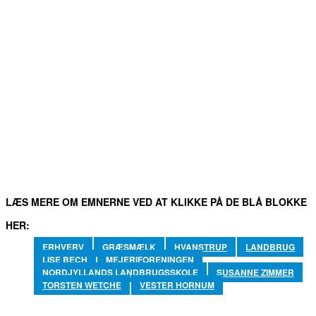
FACEBOOK
TWITTER
WHATSAPP
LINKEDIN
EM
LÆS MERE OM EMNERNE VED AT KLIKKE PÅ DE BLÅ BLOKKE
HER:
ERHVERV
GRÆSMÆLK
HVANSTRUP
LANDBRUG
LISE BECH
MEJERIFORENINGEN
NORDJYLLANDS LANDBRUGSSKOLE
SUSANNE ZIMMER
TORSTEN WETCHE
VESTER HORNUM