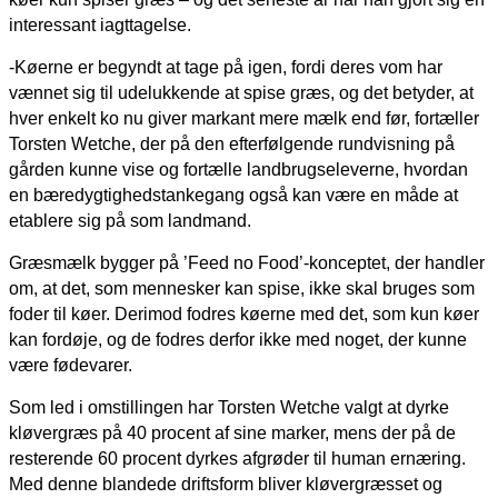
interessant iagttagelse.
-Køerne er begyndt at tage på igen, fordi deres vom har
vænnet sig til udelukkende at spise græs, og det betyder, at
hver enkelt ko nu giver markant mere mælk end før, fortæller
Torsten Wetche, der på den efterfølgende rundvisning på
gården kunne vise og fortælle landbrugseleverne, hvordan
en bæredygtighedstankegang også kan være en måde at
etablere sig på som landmand.
Græsmælk bygger på ’Feed no Food’-konceptet, der handler
om, at det, som mennesker kan spise, ikke skal bruges som
foder til køer. Derimod fodres køerne med det, som kun køer
kan fordøje, og de fodres derfor ikke med noget, der kunne
være fødevarer.
Som led i omstillingen har Torsten Wetche valgt at dyrke
kløvergræs på 40 procent af sine marker, mens der på de
resterende 60 procent dyrkes afgrøder til human ernæring.
Med denne blandede driftsform bliver kløvergræsset og