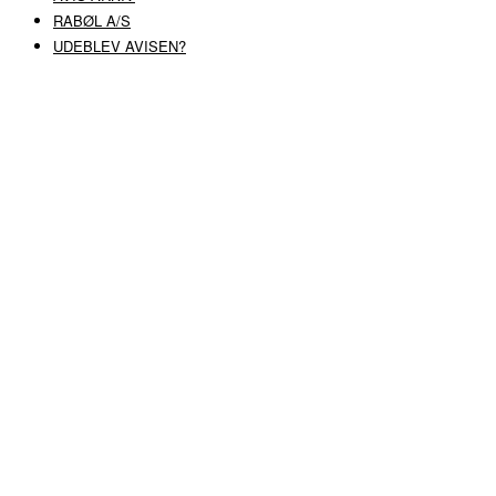
RABØL A/S
UDEBLEV AVISEN?
COPYRIGHT ©
RABØL A/S
–
HJEMMESIDE AF HEDEGAARD WEB