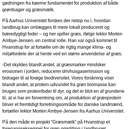
gødningen fra køerne fundamentet for produktion af både
grøntsager og græsmælk.
På Aarhus Universitet forskes der netop nu i, hvordan
landbrug kan omlægges til mere lokalt produceret og
bæredygtigt foder – og her spiller græs, ifølge lektor Morten
Ambye-Jensen, en central rolle. Han var også kommet til
Hvanstrup for at fortælle om de rigtig mange klima- og
miljøfordele der at hente ved en større anvendelse af græs.
-Det skyldes blandt andet, at græsmarker mindsker
erosionen i jorden, reducerer drivhusgasemission og
bidrager til at forøge biodiversitet. Vores forskning viser
blandt andet, at protein udvundet fra grøn biomasse kan
bruges som proteinfoder til dyr, og det er blot en af grundene
til, at vi har en forventning om, at produktion af græsprotein
bliver et fremtidigt forretningsområde for danske landmænd,
fortæller lektor Morten Ambye-Jensen fra Aarhus Universitet.
På den måde er projekt ”Græsmælk” på Hvanstrup et
foregangseksempel for grøn omstilling i landbruget.