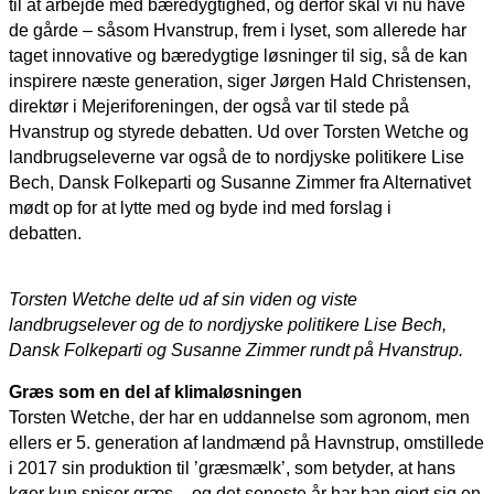
til at arbejde med bæredygtighed, og derfor skal vi nu have
de gårde – såsom Hvanstrup, frem i lyset, som allerede har
taget innovative og bæredygtige løsninger til sig, så de kan
inspirere næste generation, siger Jørgen Hald Christensen,
direktør i Mejeriforeningen, der også var til stede på
Hvanstrup og styrede debatten. Ud over Torsten Wetche og
landbrugseleverne var også de to nordjyske politikere Lise
Bech, Dansk Folkeparti og Susanne Zimmer fra Alternativet
mødt op for at lytte med og byde ind med forslag i
debatten.
Torsten Wetche delte ud af sin viden og viste
landbrugselever og de to nordjyske politikere Lise Bech,
Dansk Folkeparti og Susanne Zimmer rundt på Hvanstrup.
Græs som en del af klimaløsningen
Torsten Wetche, der har en uddannelse som agronom, men
ellers er 5. generation af landmænd på Havnstrup, omstillede
i 2017 sin produktion til ’græsmælk’, som betyder, at hans
køer kun spiser græs – og det seneste år har han gjort sig en