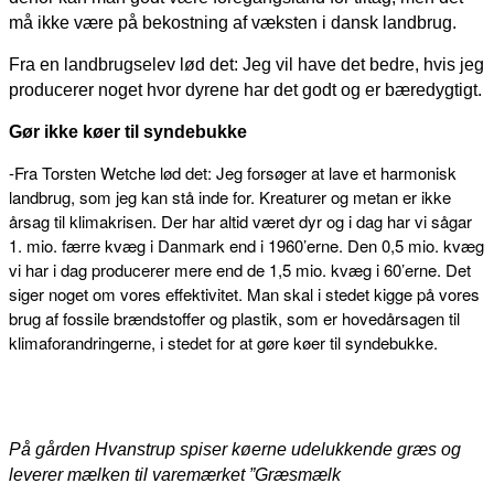
må ikke være på bekostning af væksten i dansk landbrug.
Fra en landbrugselev lød det: Jeg vil have det bedre, hvis jeg
producerer noget hvor dyrene har det godt og er bæredygtigt.
Gør ikke køer til syndebukke
-Fra Torsten Wetche lød det: Jeg forsøger at lave et harmonisk
landbrug, som jeg kan stå inde for. Kreaturer og metan er ikke
årsag til klimakrisen. Der har altid været dyr og i dag har vi sågar
1. mio. færre kvæg i Danmark end i 1960’erne. Den 0,5 mio. kvæg
vi har i dag producerer mere end de 1,5 mio. kvæg i 60’erne. Det
siger noget om vores effektivitet. Man skal i stedet kigge på vores
brug af fossile brændstoffer og plastik, som er hovedårsagen til
klimaforandringerne, i stedet for at gøre køer til syndebukke.
På gården Hvanstrup spiser køerne udelukkende græs og
leverer mælken til varemærket ”Græsmælk