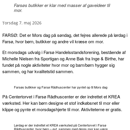
Farsøs butikker er klar med masser af gaveideer til
mor.
torsdag 7. maj 2026
FARSØ: Det er Mors dag på søndag, det fejres allerede på lørdag i
Farsø, hvor børn, butikker og andre vil kræse om mor.
Et morsdags udvalg i Farsø Handelsstandsforening, bestående af
Michelle Nielsen fra Sportigan og Anne Bak fra Inge & Birthe, har
fundet på nogle aktiviteter hvor mor og barn/børn hygger sig
sammen, og har kvalitetstid sammen.
Farsøs butikker og Farsø Rådhuscenter har pyntet op til Mors dag
På Centertorvet i Farsø Rådhuscenter er der indrettet et KREA
værksted. Her kan børn designe et stof indkøbsnet til mor eller
klippe og pynte et morsdagshjerte til mor. Aktiviteterne er gratis.
Lørdag er der indrettet et KREA værksted på Centertorvet i Farsø
Rådhuscenter, hvor børn – evt. sammen med deres mor kan være