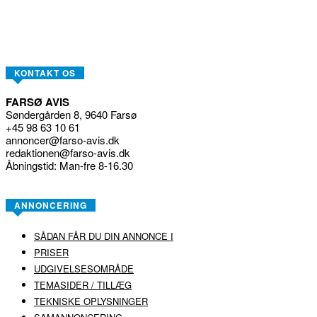
KONTAKT OS
FARSØ AVIS
Søndergården 8, 9640 Farsø
+45 98 63 10 61
annoncer@farso-avis.dk
redaktionen@farso-avis.dk
Åbningstid: Man-fre 8-16.30
ANNONCERING
SÅDAN FÅR DU DIN ANNONCE I
PRISER
UDGIVELSESOMRÅDE
TEMASIDER / TILLÆG
TEKNISKE OPLYSNINGER