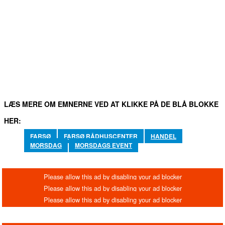
FACEBOOK
TWITTER
WHATSAPP
LINKEDIN
EM
LÆS MERE OM EMNERNE VED AT KLIKKE PÅ DE BLÅ BLOKKE
HER:
FARSØ
FARSØ RÅDHUSCENTER
HANDEL
MORSDAG
MORSDAGS EVENT