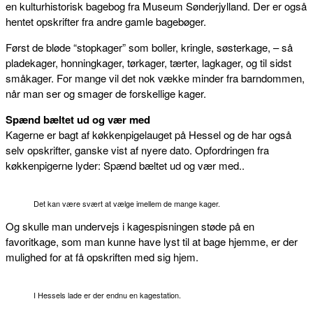
en kulturhistorisk bagebog fra Museum Sønderjylland. Der er også
hentet opskrifter fra andre gamle bagebøger.
Først de bløde “stopkager” som boller, kringle, søsterkage, – så
pladekager, honningkager, tørkager, tærter, lagkager, og til sidst
småkager. For mange vil det nok vække minder fra barndommen,
når man ser og smager de forskellige kager.
Spænd bæltet ud og vær med
Kagerne er bagt af køkkenpigelauget på Hessel og de har også
selv opskrifter, ganske vist af nyere dato. Opfordringen fra
køkkenpigerne lyder: Spænd bæltet ud og vær med..
Det kan være svært at vælge imellem de mange kager.
Og skulle man undervejs i kagespisningen støde på en
favoritkage, som man kunne have lyst til at bage hjemme, er der
mulighed for at få opskriften med sig hjem.
I Hessels lade er der endnu en kagestation.