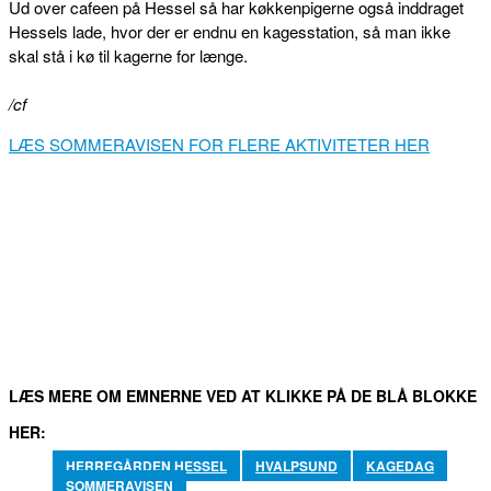
Ud over cafeen på Hessel så har køkkenpigerne også inddraget
Hessels lade, hvor der er endnu en kagesstation, så man ikke
skal stå i kø til kagerne for længe.
/cf
LÆS SOMMERAVISEN FOR FLERE AKTIVITETER HER
FACEBOOK
TWITTER
WHATSAPP
LINKEDIN
EM
LÆS MERE OM EMNERNE VED AT KLIKKE PÅ DE BLÅ BLOKKE
HER:
HERREGÅRDEN HESSEL
HVALPSUND
KAGEDAG
SOMMERAVISEN