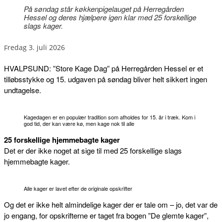
På søndag står køkkenpigelauget på Herregården
Hessel og deres hjælpere igen klar med 25 forskellige
slags kager.
fredag 3. juli 2026
HVALPSUND: ”Store Kage Dag” på Herregården Hessel er et
tilløbsstykke og 15. udgaven på søndag bliver helt sikkert ingen
undtagelse.
Kagedagen er en populær tradition som afholdes for 15. år i træk. Kom i
god tid, der kan være kø, men kage nok til alle
25 forskellige hjemmebagte kager
Det er der ikke noget at sige til med 25 forskellige slags
hjemmebagte kager.
Alle kager er lavet efter de originale opskrifter
Og det er ikke helt almindelige kager der er tale om – jo, det var de
jo engang, for opskrifterne er taget fra bogen ”De glemte kager”,