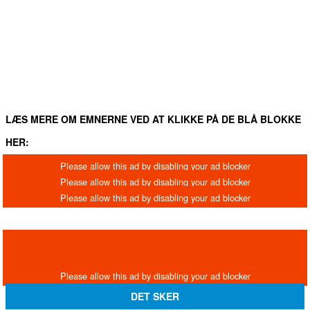
FACEBOOK
TWITTER
WHATSAPP
LINKEDIN
EM
LÆS MERE OM EMNERNE VED AT KLIKKE PÅ DE BLÅ BLOKKE
HER:
DET SKER