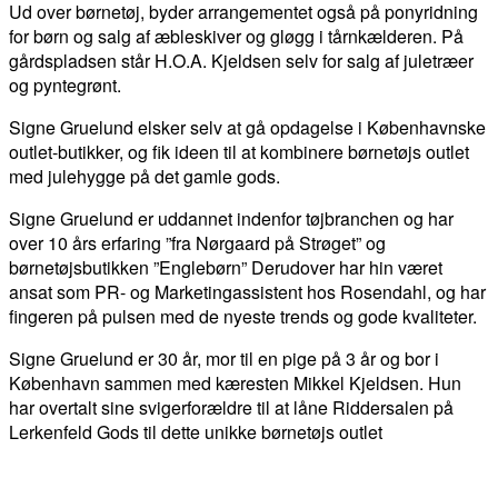
Ud over børnetøj, byder arrangementet også på ponyridning
for børn og salg af æbleskiver og gløgg i tårnkælderen. På
gårdspladsen står H.O.A. Kjeldsen selv for salg af juletræer
og pyntegrønt.
Signe Gruelund elsker selv at gå opdagelse i Københavnske
outlet-butikker, og fik ideen til at kombinere børnetøjs outlet
med julehygge på det gamle gods.
Signe Gruelund er uddannet indenfor tøjbranchen og har
over 10 års erfaring ”fra Nørgaard på Strøget” og
børnetøjsbutikken ”Englebørn” Derudover har hin været
ansat som PR- og Marketingassistent hos Rosendahl, og har
fingeren på pulsen med de nyeste trends og gode kvaliteter.
Signe Gruelund er 30 år, mor til en pige på 3 år og bor i
København sammen med kæresten Mikkel Kjeldsen. Hun
har overtalt sine svigerforældre til at låne Riddersalen på
Lerkenfeld Gods til dette unikke børnetøjs outlet