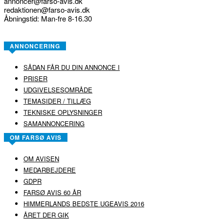
annoncer@farso-avis.dk
redaktionen@farso-avis.dk
Åbningstid: Man-fre 8-16.30
ANNONCERING
SÅDAN FÅR DU DIN ANNONCE I
PRISER
UDGIVELSESOMRÅDE
TEMASIDER / TILLÆG
TEKNISKE OPLYSNINGER
SAMANNONCERING
OM FARSØ AVIS
OM AVISEN
MEDARBEJDERE
GDPR
FARSØ AVIS 60 ÅR
HIMMERLANDS BEDSTE UGEAVIS 2016
ÅRET DER GIK