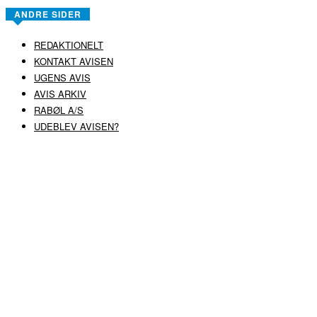
ANDRE SIDER
REDAKTIONELT
KONTAKT AVISEN
UGENS AVIS
AVIS ARKIV
RABØL A/S
UDEBLEV AVISEN?
COPYRIGHT ©
RABØL A/S
–
HJEMMESIDE AF HEDEGAARD WEB