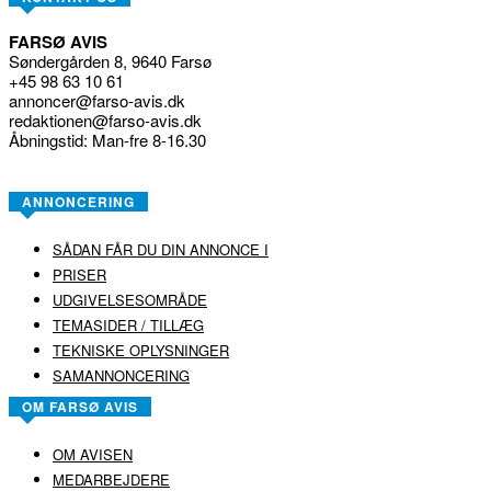
FARSØ AVIS
Søndergården 8, 9640 Farsø
+45 98 63 10 61
annoncer@farso-avis.dk
redaktionen@farso-avis.dk
Åbningstid: Man-fre 8-16.30
ANNONCERING
SÅDAN FÅR DU DIN ANNONCE I
PRISER
UDGIVELSESOMRÅDE
TEMASIDER / TILLÆG
TEKNISKE OPLYSNINGER
SAMANNONCERING
OM FARSØ AVIS
OM AVISEN
MEDARBEJDERE