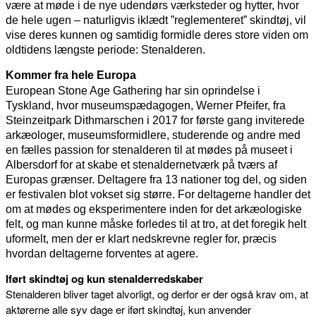
være at møde i de nye udendørs værksteder og hytter, hvor
de hele ugen – naturligvis iklædt ”reglementeret” skindtøj, vil
vise deres kunnen og samtidig formidle deres store viden om
oldtidens længste periode: Stenalderen.
Kommer fra hele Europa
European Stone Age Gathering har sin oprindelse i
Tyskland, hvor museumspædagogen, Werner Pfeifer, fra
Steinzeitpark Dithmarschen i 2017 for første gang inviterede
arkæologer, museumsformidlere, studerende og andre med
en fælles passion for stenalderen til at mødes på museet i
Albersdorf for at skabe et stenaldernetværk på tværs af
Europas grænser. Deltagere fra 13 nationer tog del, og siden
er festivalen blot vokset sig større. For deltagerne handler det
om at mødes og eksperimentere inden for det arkæologiske
felt, og man kunne måske forledes til at tro, at det foregik helt
uformelt, men der er klart nedskrevne regler for, præcis
hvordan deltagerne forventes at agere.
Iført skindtøj og kun stenalderredskaber
Stenalderen bliver taget alvorligt, og derfor er der også krav om, at
aktørerne alle syv dage er iført skindtøj, kun anvender