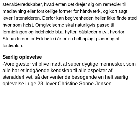
stenalderredskaber, hvad enten det drejer sig om remedier til
madlavning eller forskellige former for håndværk, og kort sagt
lever i stenalderen. Derfor kan begivenheden heller ikke finde sted
hvor som helst. Omgivelserne skal naturligvis passe til
formidlingen og indeholde bl.a. hytter, bålsteder m.v., hvorfor
Stenaldercenter Ertebølle i år er en helt oplagt placering af
festivalen.
Særlig oplevelse
-Vore gæster vil blive mødt af super dygtige mennesker, som
alle har et indgående kendskab til alle aspekter af
stenalderlivet, så der venter de besøgende en helt særlig
oplevelse i uge 28, lover Christine Sonne-Jensen.
FACEBOOK
TWITTER
WHATSAPP
LINKEDIN
EM