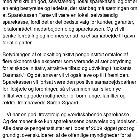
med at sikre en god, selvstændig, lokal sparekasse, og det er
en enig bestyrelse og ledelse, der står bag målsætningen om
at Sparekassen Farsø vil være en lokal, selvstændig
sparekasse, fordi det er det bedste valg for kunder, garanter,
lokalområdet, medarbejderne og sparekassen. Og vi vil
tænke forretning og mennesker ud fra et samarbejde til gavn
for alle parter.
Betydningen af et lokalt og aktivt pengeinstitut omtales af
flere økonomiske eksperter som værende af stor betydning
for at skabe initiativ, attraktive tilbud og udvikling i ”udkants
Danmark”. Og dét ansvar vil vi også leve op til i fremtiden.
Sparekassen vil fortsat være den positive samarbejdspartner
for ildsjæle og foreninger, så vi sammen kan sikre nye
initiativer og gode muligheder for børn, unge, familier og
ældre, fremhævede Søren Øgaard.
– Vi har en god, troværdig og værdiskabende sparekasse.
Og det mener ikke kun sparekassens bestyrelse og ledelsen.
Alle danske pengeinstitutter er i løbet af 2009 kigget godt og
grundigt over skulderen af de offentlige myndigheder for at