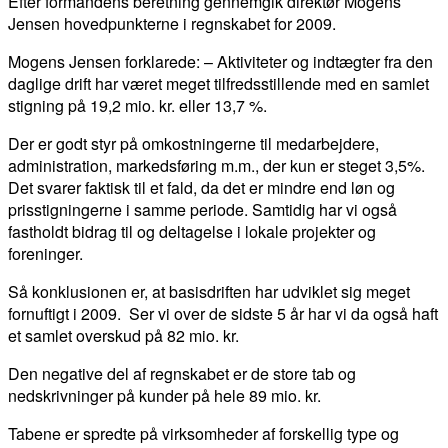
Efter formandens beretning gennemgik direktør Mogens
Jensen hovedpunkterne i regnskabet for 2009.
Mogens Jensen forklarede: – Aktiviteter og indtægter fra den
daglige drift har været meget tilfredsstillende med en samlet
stigning på 19,2 mio. kr. eller 13,7 %.
Der er godt styr på omkostningerne til medarbejdere,
administration, markedsføring m.m., der kun er steget 3,5%.
Det svarer faktisk til et fald, da det er mindre end løn og
prisstigningerne i samme periode. Samtidig har vi også
fastholdt bidrag til og deltagelse i lokale projekter og
foreninger.
Så konklusionen er, at basisdriften har udviklet sig meget
fornuftigt i 2009. Ser vi over de sidste 5 år har vi da også haft
et samlet overskud på 82 mio. kr.
Den negative del af regnskabet er de store tab og
nedskrivninger på kunder på hele 89 mio. kr.
Tabene er spredte på virksomheder af forskellig type og