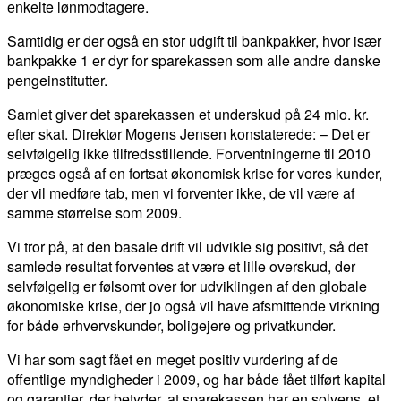
enkelte lønmodtagere.
Samtidig er der også en stor udgift til bankpakker, hvor især
bankpakke 1 er dyr for sparekassen som alle andre danske
pengeinstitutter.
Samlet giver det sparekassen et underskud på 24 mio. kr.
efter skat. Direktør Mogens Jensen konstaterede: – Det er
selvfølgelig ikke tilfredsstillende. Forventningerne til 2010
præges også af en fortsat økonomisk krise for vores kunder,
der vil medføre tab, men vi forventer ikke, de vil være af
samme størrelse som 2009.
Vi tror på, at den basale drift vil udvikle sig positivt, så det
samlede resultat forventes at være et lille overskud, der
selvfølgelig er følsomt over for udviklingen af den globale
økonomiske krise, der jo også vil have afsmittende virkning
for både erhvervskunder, boligejere og privatkunder.
Vi har som sagt fået en meget positiv vurdering af de
offentlige myndigheder i 2009, og har både fået tilført kapital
og garantier, der betyder, at sparekassen har en solvens, et