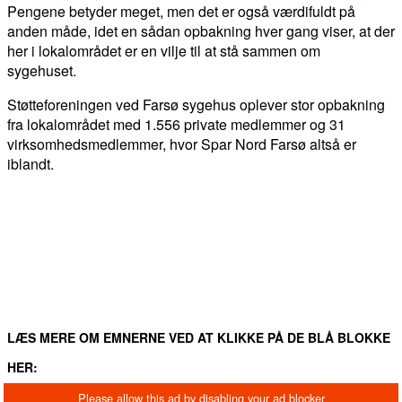
Pengene betyder meget, men det er også værdifuldt på
anden måde, idet en sådan opbakning hver gang viser, at der
her i lokalområdet er en vilje til at stå sammen om
sygehuset.
Støtteforeningen ved Farsø sygehus oplever stor opbakning
fra lokalområdet med 1.556 private medlemmer og 31
virksomhedsmedlemmer, hvor Spar Nord Farsø altså er
iblandt.
FACEBOOK
TWITTER
WHATSAPP
LINKEDIN
EM
LÆS MERE OM EMNERNE VED AT KLIKKE PÅ DE BLÅ BLOKKE
HER: