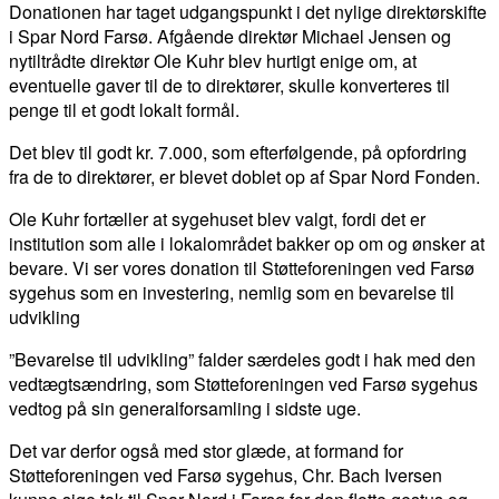
Donationen har taget udgangspunkt i det nylige direktørskifte
i Spar Nord Farsø. Afgående direktør Michael Jensen og
nytiltrådte direktør Ole Kuhr blev hurtigt enige om, at
eventuelle gaver til de to direktører, skulle konverteres til
penge til et godt lokalt formål.
Det blev til godt kr. 7.000, som efterfølgende, på opfordring
fra de to direktører, er blevet doblet op af Spar Nord Fonden.
Ole Kuhr fortæller at sygehuset blev valgt, fordi det er
institution som alle i lokalområdet bakker op om og ønsker at
bevare. Vi ser vores donation til Støtteforeningen ved Farsø
sygehus som en investering, nemlig som en bevarelse til
udvikling
”Bevarelse til udvikling” falder særdeles godt i hak med den
vedtægtsændring, som Støtteforeningen ved Farsø sygehus
vedtog på sin generalforsamling i sidste uge.
Det var derfor også med stor glæde, at formand for
Støtteforeningen ved Farsø sygehus, Chr. Bach Iversen