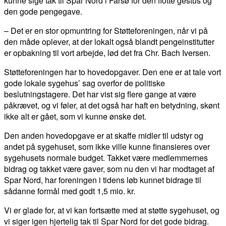
kunne sige tak til Spar Nord i Farsø for den flotte gestus og
den gode pengegave.
– Det er en stor opmuntring for Støtteforeningen, når vi på
den måde oplever, at der lokalt også blandt pengeinstitutter
er opbakning til vort arbejde, lød det fra Chr. Bach Iversen.
Støtteforeningen har to hovedopgaver. Den ene er at tale vort
gode lokale sygehus’ sag overfor de politiske
beslutningstagere. Det har vist sig flere gange at være
påkrævet, og vi føler, at det også har haft en betydning, skønt
ikke alt er gået, som vi kunne ønske det.
Den anden hovedopgave er at skaffe midler til udstyr og
andet på sygehuset, som ikke ville kunne finansieres over
sygehusets normale budget. Takket være medlemmernes
bidrag og takket være gaver, som nu den vi har modtaget af
Spar Nord, har foreningen i tidens løb kunnet bidrage til
sådanne formål med godt 1,5 mio. kr.
Vi er glade for, at vi kan fortsætte med at støtte sygehuset, og
vi siger igen hjertelig tak til Spar Nord for det gode bidrag.