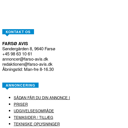
KONTAKT OS
FARSØ AVIS
Søndergården 8, 9640 Farsø
+45 98 63 10 61
annoncer@farso-avis.dk
redaktionen@farso-avis.dk
Åbningstid: Man-fre 8-16.30
ANNONCERING
SÅDAN FÅR DU DIN ANNONCE I
PRISER
UDGIVELSESOMRÅDE
TEMASIDER / TILLÆG
TEKNISKE OPLYSNINGER