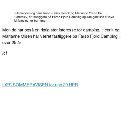
Julemanden og hans kone – alias Henrik og Marianne Olsen fra
Fjerritslev, er fastliggere på Farsø Fjord Camping og kan godt lide at lave
lidt julesjov for børnene.
Men de har også en rigtig stor interesse for camping. Henrik og
Marianne Olsen har været fastliggere på Farsø Fjord Camping i
over 25 år
/cf
LÆS SOMMERAVISEN for uge 29 HER
FACEBOOK
TWITTER
WHATSAPP
LINKEDIN
EM