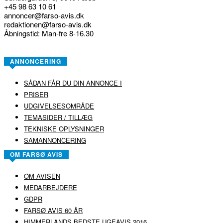
+45 98 63 10 61
annoncer@farso-avis.dk
redaktionen@farso-avis.dk
Åbningstid: Man-fre 8-16.30
ANNONCERING
SÅDAN FÅR DU DIN ANNONCE I
PRISER
UDGIVELSESOMRÅDE
TEMASIDER / TILLÆG
TEKNISKE OPLYSNINGER
SAMANNONCERING
OM FARSØ AVIS
OM AVISEN
MEDARBEJDERE
GDPR
FARSØ AVIS 60 ÅR
HIMMERLANDS BEDSTE UGEAVIS 2016