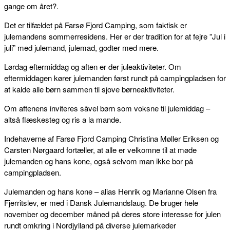
gange om året?.
Det er tilfældet på Farsø Fjord Camping, som faktisk er
julemandens sommerresidens. Her er der tradition for at fejre ”Jul i
juli” med julemand, julemad, godter med mere.
Lørdag eftermiddag og aften er der juleaktiviteter. Om
eftermiddagen kører julemanden først rundt på campingpladsen for
at kalde alle børn sammen til sjove børneaktiviteter.
Om aftenens inviteres såvel børn som voksne til julemiddag –
altså flæskesteg og ris a la mande.
Indehaverne af Farsø Fjord Camping Christina Møller Eriksen og
Carsten Nørgaard fortæller, at alle er velkomne til at møde
julemanden og hans kone, også selvom man ikke bor på
campingpladsen.
Julemanden og hans kone – alias Henrik og Marianne Olsen fra
Fjerritslev, er med i Dansk Julemandslaug. De bruger hele
november og december måned på deres store interesse for julen
rundt omkring i Nordjylland på diverse julemarkeder