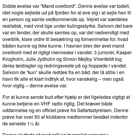
Sidste øvelse var ”Mand overbord”. Denne øvelse var todelt,
idet nogle sejlede ud på fjorden for at øve sig i at sejle hen til
en person og samle vedkommende op. Vejret var særdeles
realistisk, med vind lige under kulingsstyrke. Selvom det bare
var en fender, der skulle samles op, var det nødvendigt med
overblik, klare ordre til besætning og fornemmelse for, hvad
båden kunne og ikke kunne. I havnen blev der øvet mand
overbord med et rigtigt menneske i vandet. 3 juniorer, Kasper
Krogholm, Julie Jydholm og Simon Mejlby Virenfeldt tog
deres tørdragter og redningsveste på og hoppede i vandet.
Selvom de ”kun” skulle reddes fra en båd, der lå stille i en
havn fik alle et klart indtryk af, hvor vanskelig – men også
hvor vigtig – denne øvelse var.
For at kunne sende bud efter hjælp er det ligeledes vigtigt at
kunne betjene en VHF radio rigtig. Det kræver både
uddannelse og en officiel prøve fra Søfartsstyrelsen. Denne
prøve har over 50 af klubbens medlemmer bestået indenfor
de seneste 1½ år.
Dagen sluttede af med grill og hyggeligt samvær i