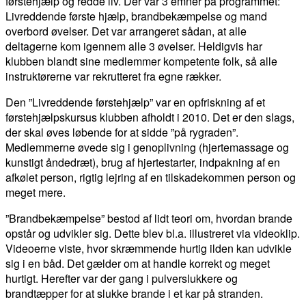
førstehjælp og redde liv. Der var 3 emner på programmet:
Livreddende første hjælp, brandbekæmpelse og mand
overbord øvelser. Det var arrangeret sådan, at alle
deltagerne kom igennem alle 3 øvelser. Heldigvis har
klubben blandt sine medlemmer kompetente folk, så alle
instruktørerne var rekrutteret fra egne rækker.
Den ”Livreddende førstehjælp” var en opfriskning af et
førstehjælpskursus klubben afholdt i 2010. Det er den slags,
der skal øves løbende for at sidde ”på rygraden”.
Medlemmerne øvede sig i genoplivning (hjertemassage og
kunstigt åndedræt), brug af hjertestarter, indpakning af en
afkølet person, rigtig lejring af en tilskadekommen person og
meget mere.
”Brandbekæmpelse” bestod af lidt teori om, hvordan brande
opstår og udvikler sig. Dette blev bl.a. illustreret via videoklip.
Videoerne viste, hvor skræmmende hurtig ilden kan udvikle
sig i en båd. Det gælder om at handle korrekt og meget
hurtigt. Herefter var der gang i pulverslukkere og
brandtæpper for at slukke brande i et kar på stranden.