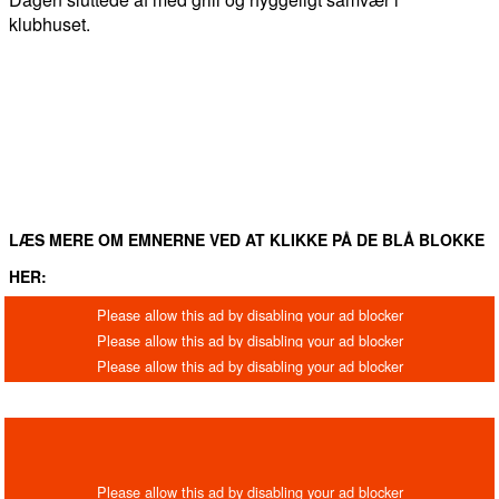
klubhuset.
FACEBOOK
TWITTER
WHATSAPP
LINKEDIN
EM
LÆS MERE OM EMNERNE VED AT KLIKKE PÅ DE BLÅ BLOKKE
HER: