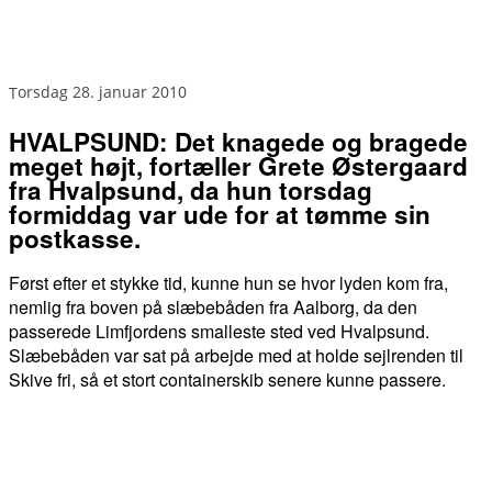
torsdag 28. januar 2010
HVALPSUND: Det knagede og bragede
meget højt, fortæller Grete Østergaard
fra Hvalpsund, da hun torsdag
formiddag var ude for at tømme sin
postkasse.
Først efter et stykke tid, kunne hun se hvor lyden kom fra,
nemlig fra boven på slæbebåden fra Aalborg, da den
passerede Limfjordens smalleste sted ved Hvalpsund.
Slæbebåden var sat på arbejde med at holde sejlrenden til
Skive fri, så et stort containerskib senere kunne passere.
FACEBOOK
TWITTER
WHATSAPP
LINKEDIN
EM