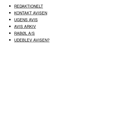
REDAKTIONELT
KONTAKT AVISEN
UGENS AVIS
AVIS ARKIV
RABØL A/S
UDEBLEV AVISEN?
COPYRIGHT ©
RABØL A/S
–
HJEMMESIDE AF HEDEGAARD WEB