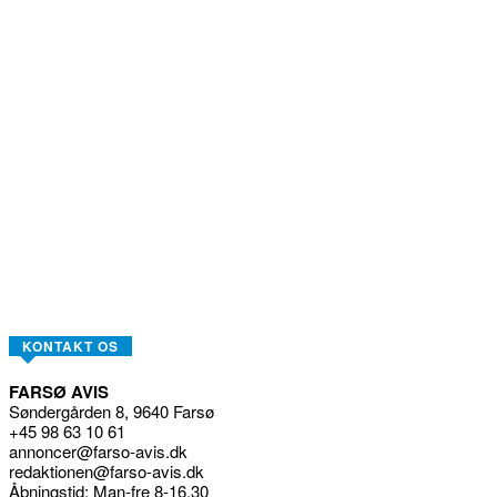
KONTAKT OS
FARSØ AVIS
Søndergården 8, 9640 Farsø
+45 98 63 10 61
annoncer@farso-avis.dk
redaktionen@farso-avis.dk
Åbningstid: Man-fre 8-16.30