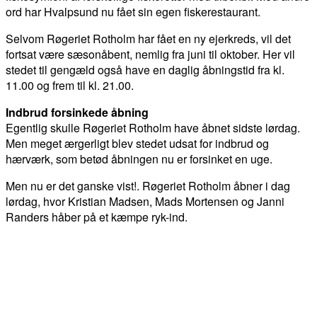
ord har Hvalpsund nu fået sin egen fiskerestaurant.
Selvom Røgeriet Rotholm har fået en ny ejerkreds, vil det
fortsat være sæsonåbent, nemlig fra juni til oktober. Her vil
stedet til gengæld også have en daglig åbningstid fra kl.
11.00 og frem til kl. 21.00.
Indbrud forsinkede åbning
Egentlig skulle Røgeriet Rotholm have åbnet sidste lørdag.
Men meget ærgerligt blev stedet udsat for indbrud og
hærværk, som betød åbningen nu er forsinket en uge.
Men nu er det ganske vist!. Røgeriet Rotholm åbner i dag
lørdag, hvor Kristian Madsen, Mads Mortensen og Janni
Randers håber på et kæmpe ryk-ind.
FACEBOOK
TWITTER
WHATSAPP
LINKEDIN
EM