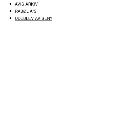
AVIS ARKIV
RABØL A/S
UDEBLEV AVISEN?
COPYRIGHT ©
RABØL A/S
–
HJEMMESIDE AF HEDEGAARD WEB