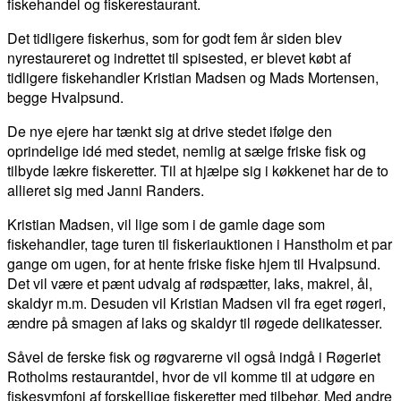
fiskehandel og fiskerestaurant.
Det tidligere fiskerhus, som for godt fem år siden blev
nyrestaureret og indrettet til spisested, er blevet købt af
tidligere fiskehandler Kristian Madsen og Mads Mortensen,
begge Hvalpsund.
De nye ejere har tænkt sig at drive stedet ifølge den
oprindelige idé med stedet, nemlig at sælge friske fisk og
tilbyde lækre fiskeretter. Til at hjælpe sig i køkkenet har de to
allieret sig med Janni Randers.
Kristian Madsen, vil lige som i de gamle dage som
fiskehandler, tage turen til fiskeriauktionen i Hanstholm et par
gange om ugen, for at hente friske fiske hjem til Hvalpsund.
Det vil være et pænt udvalg af rødspætter, laks, makrel, ål,
skaldyr m.m. Desuden vil Kristian Madsen vil fra eget røgeri,
ændre på smagen af laks og skaldyr til røgede delikatesser.
Såvel de ferske fisk og røgvarerne vil også indgå i Røgeriet
Rotholms restaurantdel, hvor de vil komme til at udgøre en
fiskesymfoni af forskellige fiskeretter med tilbehør. Med andre