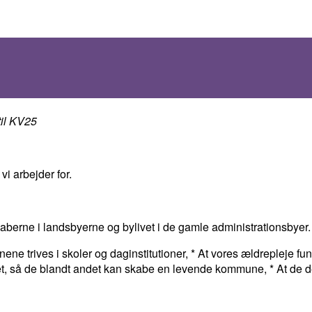
til KV25
vi arbejder for.
skaberne i landsbyerne og bylivet i de gamle administrationsbyer.
nene trives i skoler og daginstitutioner, * At vores ældrepleje
vet, så de blandt andet kan skabe en levende kommune, * At de de