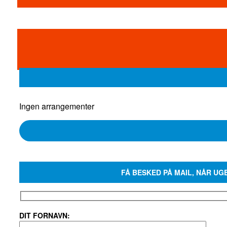
Ingen arrangementer
FÅ BESKED PÅ MAIL, NÅR UG
DIT FORNAVN: