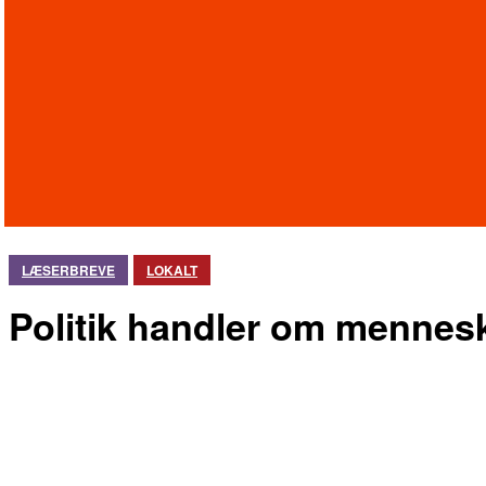
LÆSERBREVE
LOKALT
Politik handler om menneske