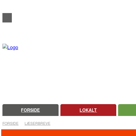
REDAKTIONELT
ANNONCERING
OM FARSØ AVIS
FORSIDE
LOKALT
FORSIDE
LÆSERBREVE