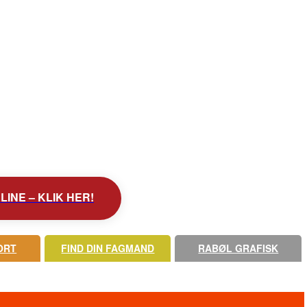
INE – KLIK HER!
ORT
FIND DIN FAGMAND
RABØL GRAFISK