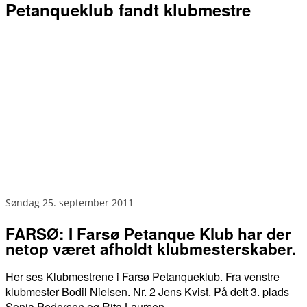
FARSØ: I Farsø Petanque Klub har der
netop været afholdt klubmesterskaber.
Her ses Klubmestrene i Farsø Petanqueklub. Fra venstre
klubmester Bodil Nielsen. Nr. 2 Jens Kvist. På delt 3. plads
Sonja Pedersen og Rita Laursen.
Først blev der lagt ud med at finde klubmestrene i double.
Efter fem runder var der to hold, der hver havde vundet fire
kampe. Som bedste hold den pågældende dag kåredes
Elsebeth Pedersen og Bodil Nielsen som nr. 1, men skarpt
forfulgt af sidste års vindere af double mesterskabet: Ruth
Mejdahl og Marinus Christensen.
Nogle dage senere afholdtes klubmesterskab i single. En
turnering, der altid starter først på sommeren. Efter interne
aftaler sommeren igennem afvikles kampe i flere puljer. Midt i
september dyster så de bedste fra puljerne om den endelige
placering. De tolv bedst placerede spillere inddeltes i tre
puljer. Efter kampafvikling i puljerne, blev der gjort klar til
semifinale kampe mellem Jens Kvist og Rita Laursen, hvor