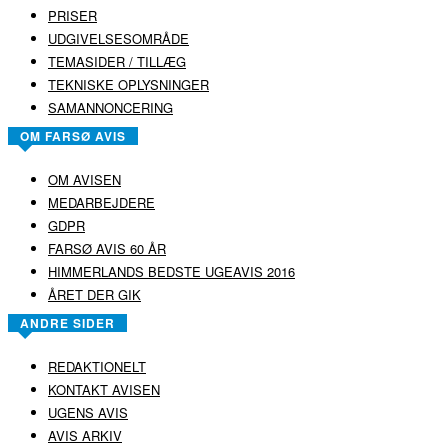
REDAKTIONELT
KONTAKT AVISEN
UGENS AVIS
AVIS ARKIV
RABØL A/S
UDEBLEV AVISEN?
COPYRIGHT ©
RABØL A/S
–
HJEMMESIDE AF HEDEGAARD WEB
✕
Tilmeld dig vores Nyhedsmail
Du får besked på mail, når ugens avis er online
Du får det hurtige overblik med hovedoverskrifterne
Du får linket til den elektroniske udgave af avisen
DIT FORNAVN: