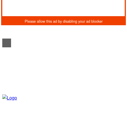
REDAKTIONELT
ANNONCERING
OM FARSØ AVIS
KONTAKT AVISEN
AVIS ARKIV
UDEBLEV AVISEN?
LÆS AVISEN ONLINE – KLIK HER!