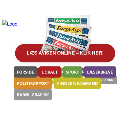
FORSIDE
LOKALT
SPORT
LÆSERBREVE
FORSIDE
LOKALT
SPORT
LÆSERBREVE
POLITIRAPPORT
FIND DIN FAGMAND
RABØL GRAFISK
POLITIRAPPORT
FIND DIN FAGMAND
RABØL GRAFISK
FORSIDE
ARKIV