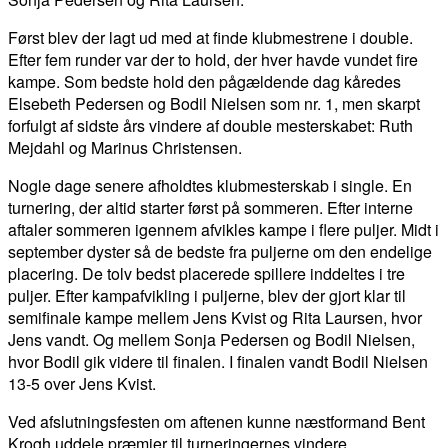
Jens vandt. Og mellem Sonja Pedersen og Bodil Nielsen,
hvor Bodil gik videre til finalen. I finalen vandt Bodil Nielsen
13-5 over Jens Kvist.
Ved afslutningsfesten om aftenen kunne næstformand Bent
Krogh uddele præmier til turneringernes vindere.
FACEBOOK
TWITTER
WHATSAPP
LINKEDIN
EM
LÆS MERE OM EMNERNE VED AT KLIKKE PÅ DE BLÅ BLOKKE
HER: