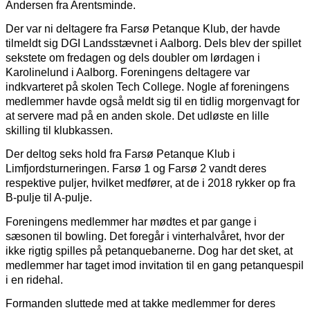
Andersen fra Arentsminde.
Der var ni deltagere fra Farsø Petanque Klub, der havde
tilmeldt sig DGI Landsstævnet i Aalborg. Dels blev der spillet
sekstete om fredagen og dels doubler om lørdagen i
Karolinelund i Aalborg. Foreningens deltagere var
indkvarteret på skolen Tech College. Nogle af foreningens
medlemmer havde også meldt sig til en tidlig morgenvagt for
at servere mad på en anden skole. Det udløste en lille
skilling til klubkassen.
Der deltog seks hold fra Farsø Petanque Klub i
Limfjordsturneringen. Farsø 1 og Farsø 2 vandt deres
respektive puljer, hvilket medfører, at de i 2018 rykker op fra
B-pulje til A-pulje.
Foreningens medlemmer har mødtes et par gange i
sæsonen til bowling. Det foregår i vinterhalvåret, hvor der
ikke rigtig spilles på petanquebanerne. Dog har det sket, at
medlemmer har taget imod invitation til en gang petanquespil
i en ridehal.
Formanden sluttede med at takke medlemmer for deres