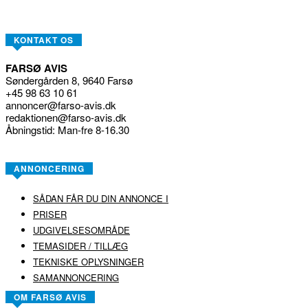
KONTAKT OS
FARSØ AVIS
Søndergården 8, 9640 Farsø
+45 98 63 10 61
annoncer@farso-avis.dk
redaktionen@farso-avis.dk
Åbningstid: Man-fre 8-16.30
ANNONCERING
SÅDAN FÅR DU DIN ANNONCE I
PRISER
UDGIVELSESOMRÅDE
TEMASIDER / TILLÆG
TEKNISKE OPLYSNINGER
SAMANNONCERING
OM FARSØ AVIS