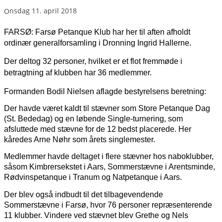
onsdag 11. april 2018
FARSØ: Farsø Petanque Klub har her til aften afholdt
ordinær generalforsamling i Dronning Ingrid Hallerne.
Der deltog 32 personer, hvilket er et flot fremmøde i
betragtning af klubben har 36 medlemmer.
Formanden Bodil Nielsen aflagde bestyrelsens beretning:
Der havde været kaldt til stævner som Store Petanque Dag
(St. Bededag) og en løbende Single-turnering, som
afsluttede med stævne for de 12 bedst placerede. Her
kåredes Arne Nøhr som årets singlemester.
Medlemmer havde deltaget i flere stævner hos naboklubber,
såsom Kimbrersekstet i Aars, Sommerstævne i Arentsminde,
Rødvinspetanque i Tranum og Natpetanque i Aars.
Der blev også indbudt til det tilbagevendende
Sommerstævne i Farsø, hvor 76 personer repræsenterende
11 klubber. Vindere ved stævnet blev Grethe og Nels