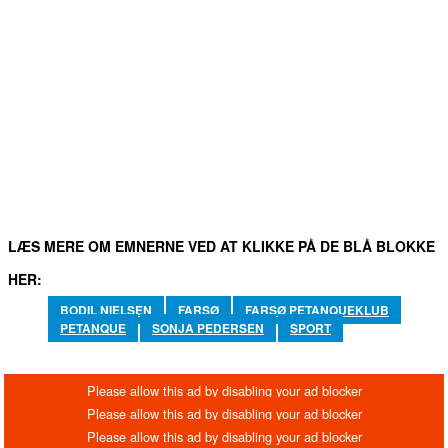
FACEBOOK
TWITTER
WHATSAPP
LINKEDIN
EM
LÆS MERE OM EMNERNE VED AT KLIKKE PÅ DE BLÅ BLOKKE
HER:
BODIL NIELSEN
FARSØ
FARSØ PETANQUEKLUB
PETANQUE
SONJA PEDERSEN
SPORT