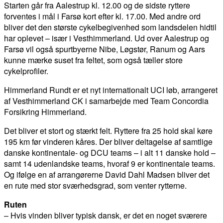
Starten går fra Aalestrup kl. 12.00 og de sidste ryttere
forventes i mål i Farsø kort efter kl. 17.00. Med andre ord
bliver det den største cykelbegivenhed som landsdelen hidtil
har oplevet – især i Vesthimmerland. Ud over Aalestrup og
Farsø vil også spurtbyerne Nibe, Løgstør, Ranum og Aars
kunne mærke suset fra feltet, som også tæller store
cykelprofiler.
Himmerland Rundt er et nyt internationalt UCI løb, arrangeret
af Vesthimmerland CK i samarbejde med Team Concordia
Forsikring Himmerland.
Det bliver et stort og stærkt felt. Ryttere fra 25 hold skal køre
195 km før vinderen kåres. Der bliver deltagelse af samtlige
danske kontinentale- og DCU teams – i alt 11 danske hold –
samt 14 udenlandske teams, hvoraf 9 er kontinentale teams.
Og ifølge en af arrangørerne David Dahl Madsen bliver det
en rute med stor sværhedsgrad, som venter rytterne.
Ruten
– Hvis vinden bliver typisk dansk, er det en noget sværere