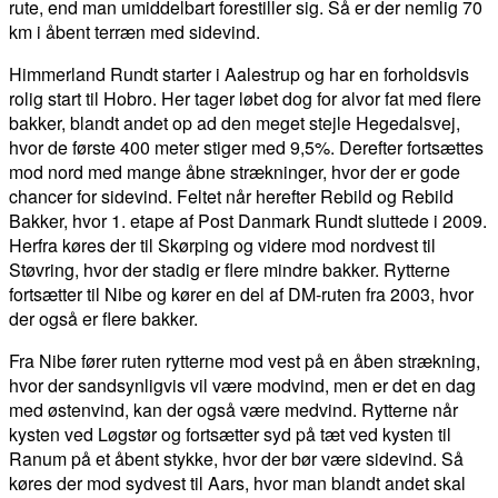
rute, end man umiddelbart forestiller sig. Så er der nemlig 70
km i åbent terræn med sidevind.
Himmerland Rundt starter i Aalestrup og har en forholdsvis
rolig start til Hobro. Her tager løbet dog for alvor fat med flere
bakker, blandt andet op ad den meget stejle Hegedalsvej,
hvor de første 400 meter stiger med 9,5%. Derefter fortsættes
mod nord med mange åbne strækninger, hvor der er gode
chancer for sidevind. Feltet når herefter Rebild og Rebild
Bakker, hvor 1. etape af Post Danmark Rundt sluttede i 2009.
Herfra køres der til Skørping og videre mod nordvest til
Støvring, hvor der stadig er flere mindre bakker. Rytterne
fortsætter til Nibe og kører en del af DM-ruten fra 2003, hvor
der også er flere bakker.
Fra Nibe fører ruten rytterne mod vest på en åben strækning,
hvor der sandsynligvis vil være modvind, men er det en dag
med østenvind, kan der også være medvind. Rytterne når
kysten ved Løgstør og fortsætter syd på tæt ved kysten til
Ranum på et åbent stykke, hvor der bør være sidevind. Så
køres der mod sydvest til Aars, hvor man blandt andet skal