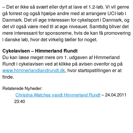
– Det er ikke så svært eller dyrt at lave et 1.2-løb. Vi vil gerne
gå forrest og også hjælpe andre med at arrangere UCI-løb i
Danmark. Det vil øge interessen for cykelsport i Danmark, og
det vil også være med til at øge niveauet. Samtidig bliver det
mere interessant for sponsorerne, hvis de kan få promovering
i danske løb, hvor det virkelig tæller for noget.
Cykelavisen – Himmerland Rundt
Du kan læse meget mere om 1. udgaven af Himmerland
Rundt i cykelavisen ved at klikke på avisen ovenfor og på
www.himmerlandlandrundt.dk
, hvor startopstillingen er at
finde.
Relaterede Nyheder:
Christina Watches vandt Himmerland Rundt
– 24.04.2011
23:40
FACEBOOK
TWITTER
WHATSAPP
LINKEDIN
EM