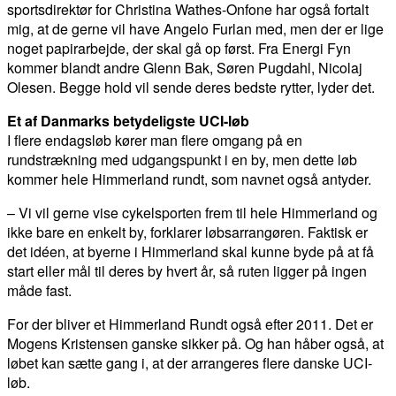
sportsdirektør for Christina Wathes-Onfone har også fortalt
mig, at de gerne vil have Angelo Furlan med, men der er lige
noget papirarbejde, der skal gå op først. Fra Energi Fyn
kommer blandt andre Glenn Bak, Søren Pugdahl, Nicolaj
Olesen. Begge hold vil sende deres bedste rytter, lyder det.
Et af Danmarks betydeligste UCI-løb
I flere endagsløb kører man flere omgang på en
rundstrækning med udgangspunkt i en by, men dette løb
kommer hele Himmerland rundt, som navnet også antyder.
– Vi vil gerne vise cykelsporten frem til hele Himmerland og
ikke bare en enkelt by, forklarer løbsarrangøren. Faktisk er
det idéen, at byerne i Himmerland skal kunne byde på at få
start eller mål til deres by hvert år, så ruten ligger på ingen
måde fast.
For der bliver et Himmerland Rundt også efter 2011. Det er
Mogens Kristensen ganske sikker på. Og han håber også, at
løbet kan sætte gang i, at der arrangeres flere danske UCI-
løb.