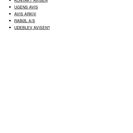
KONTAKT AVISEN
UGENS AVIS
AVIS ARKIV
RABØL A/S
UDEBLEV AVISEN?
COPYRIGHT ©
RABØL A/S
–
HJEMMESIDE AF HEDEGAARD WEB