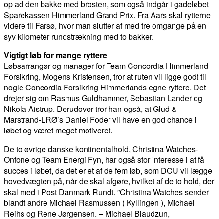
op ad den bakke med brosten, som også indgår i gadeløbet
Sparekassen Himmerland Grand Prix. Fra Aars skal rytterne
videre til Farsø, hvor man slutter af med tre omgange på en
syv kilometer rundstrækning med to bakker.
Vigtigt løb for mange ryttere
Løbsarrangør og manager for Team Concordia Himmerland
Forsikring, Mogens Kristensen, tror at ruten vil ligge godt til
nogle Concordia Forsikring Himmerlands egne ryttere. Det
drejer sig om Rasmus Guldhammer, Sebastian Lander og
Nikola Aistrup. Derudover tror han også, at Glud &
Marstrand-LRØ’s Daniel Foder vil have en god chance i
løbet og været meget motiveret.
De to øvrige danske kontinentalhold, Christina Watches-
Onfone og Team Energi Fyn, har også stor interesse i at få
succes i løbet, da det er et af de fem løb, som DCU vil lægge
hovedvægten på, når de skal afgøre, hvilket af de to hold, der
skal med i Post Danmark Rundt. ”Christina Watches sender
blandt andre Michael Rasmussen ( Kyllingen ), Michael
Reihs og Rene Jørgensen. – Michael Blaudzun,