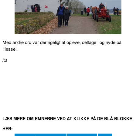
Med andre ord var der rigeligt at opleve, deltage i og nyde på
Hessel.
/cf
FACEBOOK
TWITTER
WHATSAPP
LINKEDIN
EM
LÆS MERE OM EMNERNE VED AT KLIKKE PÅ DE BLÅ BLOKKE
HER: