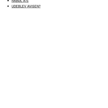
RABØL A/S
UDEBLEV AVISEN?
COPYRIGHT ©
RABØL A/S
–
HJEMMESIDE AF HEDEGAARD WEB