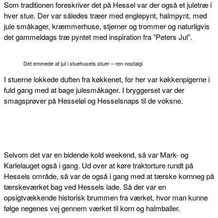
Som traditionen foreskriver det på Hessel var der også et juletræ i
hver stue. Der var således træer med englepynt, halmpynt, med
jule småkager, kræmmerhuse, stjerner og trommer og naturligvis
det gammeldags træ pyntet med inspiration fra ”Peters Jul”.
Det emmede af jul i stuehusets stuer – ren nostalgi
I stuerne lokkede duften fra køkkenet, for her var køkkenpigerne i
fuld gang med at bage julesmåkager. I bryggerset var der
smagsprøver på Hesseløl og Hesselsnaps til de voksne.
Selvom det var en bidende kold weekend, så var Mark- og
Karlelauget også i gang. Ud over at køre traktorture rundt på
Hessels område, så var de også i gang med at tærske kornneg på
tærskeværket bag ved Hessels lade. Så der var en
opsigtvækkende historisk brummen fra værket, hvor man kunne
følge negenes vej gennem værket til korn og halmballer.