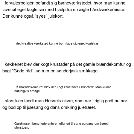
I forvalterboligen befandt sig børneværkstedet, hvor man kunne
lave sit eget kogletræ med hjælp fra en ægte håndværkernisse.
Der kunne også ”syes” julekort.
I det kreative værksted kunne børn lave sig eget kogletræ
I køkkenet blev der kogt krustader på det gamle brændekomfur og
bagt ”Gode råd”, som er en sønderjysk småkage.
På brændekomfuret blev der kogt krustader i svinefedt. Man kunne
naturligvis smage.
I storstuen fandt man Hessels nisse, som var i rigtig godt humør
og bød op til julesang og dans omkring juletræet.
Gårdnissen benyttede enhver lejlighed til sang og dans om træet i
storstuen.