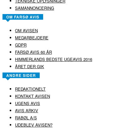
TEKNISKE OPLYSNINGER
SAMANNONCERING
OM FARSØ AVIS
OM AVISEN
MEDARBEJDERE
GDPR
FARSØ AVIS 60 ÅR
HIMMERLANDS BEDSTE UGEAVIS 2016
ÅRET DER GIK
ANDRE SIDER
REDAKTIONELT
KONTAKT AVISEN
UGENS AVIS
AVIS ARKIV
RABØL A/S
UDEBLEV AVISEN?
COPYRIGHT ©
RABØL A/S
–
HJEMMESIDE AF HEDEGAARD WEB