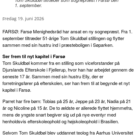
1. september.
fredag 19. juni 2026
FARSØ: Farsø Menighedsråd har ansat en ny sognepræst. Fra 1.
september tiltræder 51-årige Tom Skuldbøl stillingen og flytter
sammen med sin hustru ind i præsteboligen i Søparken.
Ser frem til nyt kapitel i Farsø
Tom Skuldbøl kommer fra en stilling som viceforstander på
Djurslands Efterskole i Fjellerup, hvor han har arbejdet gennem de
seneste 17 år. Sammen med sin hustru Elly, der er
forretningsfører på efterskolen, ser han frem til at begynde et nyt
kapitel i Farsø.
Parret har fire børn: Tobias på 25 år, Jeppe på 23 år, Nadia på 21
år og Nicoline på 15 år. De to ældste er allerede flyttet hjemmefra,
mens de yngste snart begiver sig ud på nye eventyr med
henholdsvis efterskoleophold og højskoleophold i Brasilien.
Selvom Tom Skuldbøl blev uddannet teolog fra Aarhus Universitet