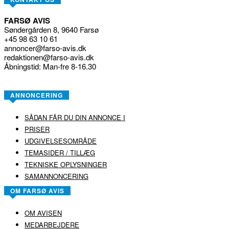
FARSØ AVIS
Søndergården 8, 9640 Farsø
+45 98 63 10 61
annoncer@farso-avis.dk
redaktionen@farso-avis.dk
Åbningstid: Man-fre 8-16.30
ANNONCERING
SÅDAN FÅR DU DIN ANNONCE I
PRISER
UDGIVELSESOMRÅDE
TEMASIDER / TILLÆG
TEKNISKE OPLYSNINGER
SAMANNONCERING
OM FARSØ AVIS
OM AVISEN
MEDARBEJDERE