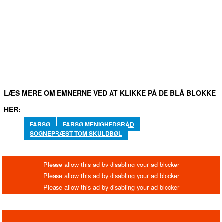
FACEBOOK
TWITTER
WHATSAPP
LINKEDIN
EM
LÆS MERE OM EMNERNE VED AT KLIKKE PÅ DE BLÅ BLOKKE
HER:
FARSØ
FARSØ MENIGHEDSRÅD
SOGNEPRÆST TOM SKULDBØL