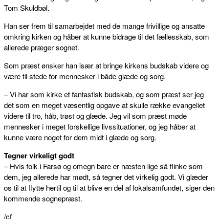
Tom Skuldbøl.
Han ser frem til samarbejdet med de mange frivillige og ansatte
omkring kirken og håber at kunne bidrage til det fællesskab, som
allerede præger sognet.
Som præst ønsker han især at bringe kirkens budskab videre og
være til stede for mennesker i både glæde og sorg.
– Vi har som kirke et fantastisk budskab, og som præst ser jeg
det som en meget væsentlig opgave at skulle række evangeliet
videre til tro, håb, trøst og glæde. Jeg vil som præst møde
mennesker i meget forskellige livssituationer, og jeg håber at
kunne være noget for dem midt i glæde og sorg.
Tegner virkeligt godt
– Hvis folk i Farsø og omegn bare er næsten lige så flinke som
dem, jeg allerede har mødt, så tegner det virkelig godt. Vi glæder
os til at flytte hertil og til at blive en del af lokalsamfundet, siger den
kommende sognepræst.
/cf