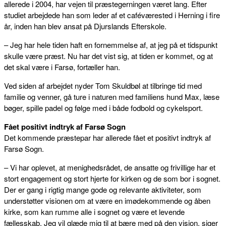
allerede i 2004, har vejen til præstegerningen været lang. Efter
studiet arbejdede han som leder af et caféværested i Herning i fire
år, inden han blev ansat på Djurslands Efterskole.
– Jeg har hele tiden haft en fornemmelse af, at jeg på et tidspunkt
skulle være præst. Nu har det vist sig, at tiden er kommet, og at
det skal være i Farsø, fortæller han.
Ved siden af arbejdet nyder Tom Skuldbøl at tilbringe tid med
familie og venner, gå ture i naturen med familiens hund Max, læse
bøger, spille padel og følge med i både fodbold og cykelsport.
Fået positivt indtryk af Farsø Sogn
Det kommende præstepar har allerede fået et positivt indtryk af
Farsø Sogn.
– Vi har oplevet, at menighedsrådet, de ansatte og frivillige har et
stort engagement og stort hjerte for kirken og de som bor i sognet.
Der er gang i rigtig mange gode og relevante aktiviteter, som
understøtter visionen om at være en imødekommende og åben
kirke, som kan rumme alle i sognet og være et levende
fællesskab. Jeg vil glæde mig til at bære med på den vision, siger