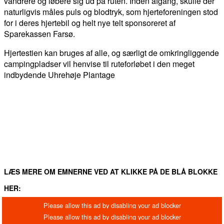
vandrere og løbere sig ud på ruten. Inden afgang, skulle der
naturligvis måles puls og blodtryk, som hjerteforeningen stod
for i deres hjertebil og helt nye telt sponsoreret af
Sparekassen Farsø.
Hjertestien kan bruges af alle, og særligt de omkringliggende
campingpladser vil henvise til ruteforløbet i den meget
indbydende Uhrehøje Plantage
FACEBOOK
TWITTER
WHATSAPP
LINKEDIN
EM
LÆS MERE OM EMNERNE VED AT KLIKKE PÅ DE BLÅ BLOKKE
HER: