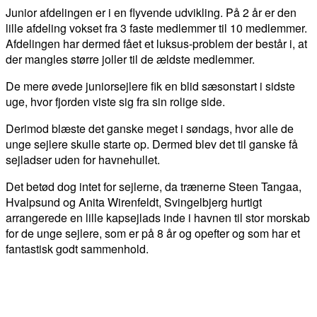
Junior afdelingen er i en flyvende udvikling. På 2 år er den
lille afdeling vokset fra 3 faste medlemmer til 10 medlemmer.
Afdelingen har dermed fået et luksus-problem der består i, at
der mangles større joller til de ældste medlemmer.
De mere øvede juniorsejlere fik en blid sæsonstart i sidste
uge, hvor fjorden viste sig fra sin rolige side.
Derimod blæste det ganske meget i søndags, hvor alle de
unge sejlere skulle starte op. Dermed blev det til ganske få
sejladser uden for havnehullet.
Det betød dog intet for sejlerne, da trænerne Steen Tangaa,
Hvalpsund og Anita Wirenfeldt, Svingelbjerg hurtigt
arrangerede en lille kapsejlads inde i havnen til stor morskab
for de unge sejlere, som er på 8 år og opefter og som har et
fantastisk godt sammenhold.
FACEBOOK
TWITTER
WHATSAPP
LINKEDIN
EM