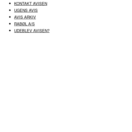
KONTAKT AVISEN
UGENS AVIS
AVIS ARKIV
RABØL A/S
UDEBLEV AVISEN?
COPYRIGHT ©
RABØL A/S
–
HJEMMESIDE AF HEDEGAARD WEB