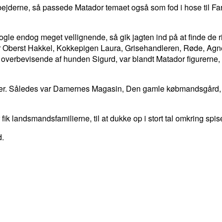
arbejderne, så passede Matador temaet også som fod i hose til 
ogle endog meget vellignende, så gik jagten ind på at finde de r
 Oberst Hakkel, Kokkepigen Laura, Grisehandleren, Røde, Agnes,
 overbevisende af hunden Sigurd, var blandt Matador figurern
inger. Således var Damernes Magasin, Den gamle købmandsgår
ær fik landsmandsfamilierne, til at dukke op i stort tal omkring 
arked.
LINKEDIN
EMAIL
PRINT