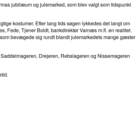
Farmas jubilæum og julemarked, som blev valgt som tidspunkt
igtige kostumer. Efter lang tids søgen lykkedes det langt om
 Fede, Tjener Boldt, bankdirektør Varnæs m.fl. en realitet.
e, som bevægede sig rundt blandt julemarkedets mange gæster
d, Saddelmageren, Drejeren, Rebslageren og Nissemageren
spisetid.