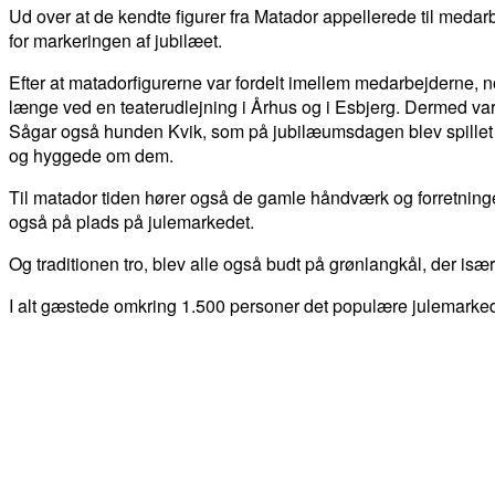
Ud over at de kendte figurer fra Matador appellerede til med
for markeringen af jubilæet.
Efter at matadorfigurerne var fordelt imellem medarbejderne, n
længe ved en teaterudlejning i Århus og i Esbjerg. Dermed var
Sågar også hunden Kvik, som på jubilæumsdagen blev spillet
og hyggede om dem.
Til matador tiden hører også de gamle håndværk og forretn
også på plads på julemarkedet.
Og traditionen tro, blev alle også budt på grønlangkål, der is
I alt gæstede omkring 1.500 personer det populære julem
DEL
FACEBOOK
TWITTER
WHATSAPP