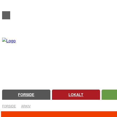
REDAKTIONELT
ANNONCERING
OM FARSØ AVIS
FORSIDE
LOKALT
FORSIDE
ARKIV