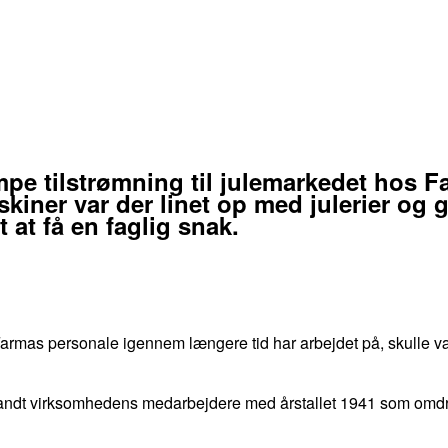
pe tilstrømning til julemarkedet hos Fa
kiner var der linet op med julerier og 
 at få en faglig snak.
mas personale igennem længere tid har arbejdet på, skulle være
 blandt virksomhedens medarbejdere med årstallet 1941 som omdre