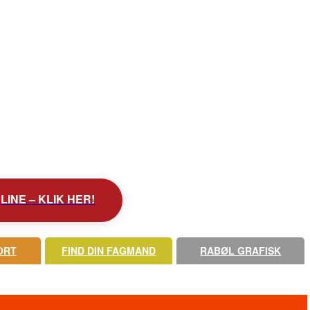
INE – KLIK HER!
ORT
FIND DIN FAGMAND
RABØL GRAFISK