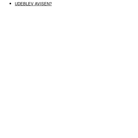
UDEBLEV AVISEN?
COPYRIGHT ©
RABØL A/S
–
HJEMMESIDE AF HEDEGAARD WEB