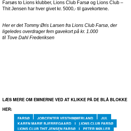
Farsøs to Lions klubber, Lions Club Farsø og Lions Club –
Thit Jensen har hver givet kr. 5000,- til gavekortene.
Her er det Tommy Øris Larsen fra Lions Club Farsø, der
ligeledes overdrager fem gavekort på kr. 1.000
til Tove Dahl Frederiksen
FACEBOOK
TWITTER
WHATSAPP
LINKEDIN
EM
LÆS MERE OM EMNERNE VED AT KLIKKE PÅ DE BLÅ BLOKKE
HER:
FARSØ
JOBCENTER VESTHIMMERLAND
JUL
KAREN MARIE BJERREGAARD
LIONS CLUB FARSØ
LIONS CLUB THIT JENSEN FARSØ
PETER MØLLER