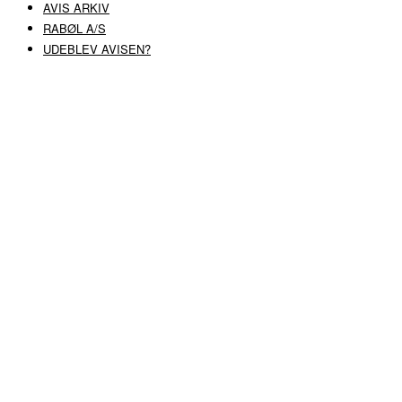
AVIS ARKIV
RABØL A/S
UDEBLEV AVISEN?
COPYRIGHT ©
RABØL A/S
–
HJEMMESIDE AF HEDEGAARD WEB