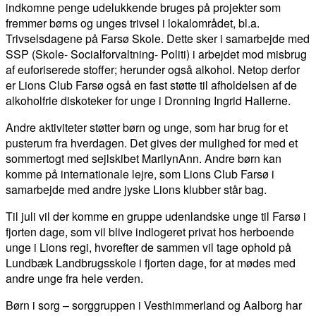
indkomne penge udelukkende bruges på projekter som
fremmer børns og unges trivsel i lokalområdet, bl.a.
Trivselsdagene på Farsø Skole. Dette sker i samarbejde med
SSP (Skole- Socialforvaltning- Politi) i arbejdet mod misbrug
af euforiserede stoffer; herunder også alkohol. Netop derfor
er Lions Club Farsø også en fast støtte til afholdelsen af de
alkoholfrie diskoteker for unge i Dronning Ingrid Hallerne.
Andre aktiviteter støtter børn og unge, som har brug for et
pusterum fra hverdagen. Det gives der mulighed for med et
sommertogt med sejlskibet MarilynAnn. Andre børn kan
komme på internationale lejre, som Lions Club Farsø i
samarbejde med andre jyske Lions klubber står bag.
Til juli vil der komme en gruppe udenlandske unge til Farsø i
fjorten dage, som vil blive indlogeret privat hos herboende
unge i Lions regi, hvorefter de sammen vil tage ophold på
Lundbæk Landbrugsskole i fjorten dage, for at mødes med
andre unge fra hele verden.
Børn i sorg – sorggruppen i Vesthimmerland og Aalborg har