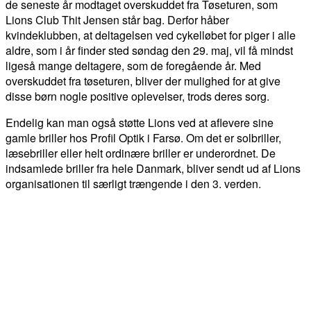
de seneste år modtaget overskuddet fra Tøseturen, som
Lions Club Thit Jensen står bag.
Derfor
håber
kvindeklubben, at deltagelsen ved cykelløbet for piger i alle
aldre, som i år finder sted søndag den 29. maj, vil få mindst
ligeså mange deltagere, som de foregående år. Med
overskuddet fra tøseturen, bliver der mulighed for at give
disse børn nogle positive oplevelser, trods deres sorg.
Endelig kan man også støtte Lions ved at aflevere sine
gamle briller hos Profil Optik i Farsø. Om det er solbriller,
læsebriller eller helt ordinære briller er underordnet. De
indsamlede briller fra hele Danmark, bliver sendt ud af Lions
organisationen til særligt trængende i den 3. verden.
FACEBOOK
TWITTER
WHATSAPP
LINKEDIN
EM