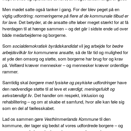
Men mødet satte også tanker i gang. For der blev peget på en
vigtig udfordring:
normeringerne på flere af de kommunale tilbud er
for lave.
Det betyder, at de ansatte ofte løber meget stærkt for at få
hverdagen til at hænge sammen – og det går i sidste ende ud over
både medarbejderne og borgerne.
Som
socialdemokratisk byrådskandidat
vil jeg arbejde for
bedre
arbejdsvilkår for kommunens ansatte,
så de får tid og mulighed for
at yde den omsorg og støtte, som borgerne har brug for og krav
på. Velfærd kræver mennesker – og mennesker kræver ordentlige
rammer.
Samtidig skal
borgere med fysiske og psykiske udfordringer
have
den nødvendige støtte til at leve et
værdigt, meningsfuldt og
selvstændigt liv
. Det handler om respekt, inklusion og
rehabilitering – og om at skabe et samfund, hvor alle kan føle sig
som en del af fællesskabet.
Lad os sammen gøre
Vesthimmerlands Kommune
til den
kommune, der tager sig bedst af vores udfordrede borgere – og