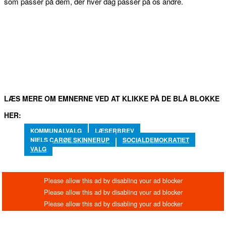
som passer på dem, der hver dag passer på os andre.
FACEBOOK
TWITTER
WHATSAPP
LINKEDIN
EM
LÆS MERE OM EMNERNE VED AT KLIKKE PÅ DE BLÅ BLOKKE
HER:
KOMMUNALVALG
LÆSERBREV
NIELS CARØE SKINNERUP
SOCIALDEMOKRATIET
VALG