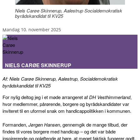
Niels Carøe Skinnerup, Aalestrup Socialdemokratisk
byrådskandidat til KV25
mandag 10. november 2025
NIELS CARØE SKINNERUP
Af: Niels Carøe Skinnerup, Aalestrup, Socialdemokratisk
byrådskandidat til KV25
For nylig deltog jeg i et møde arrangeret af
DH Vesthimmerland
,
hvor medlemmer, pårørende, borgere og byrådskandidater var
inviteret til en uformel snak om handicap­politikken i kommunen.
Formanden,
Jørgen Hansen
, gennemgik de mange tilbud, der
findes til vores borgere med handicap – og det var både
inspirerende og opløftende at høre, at meget faktisk fungerer godt.