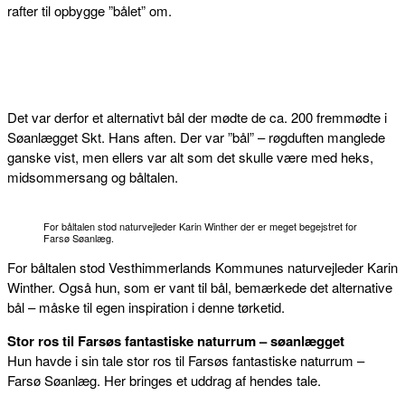
rafter til opbygge ”bålet” om.
Det var derfor et alternativt bål der mødte de ca. 200 fremmødte i
Søanlægget Skt. Hans aften. Der var ”bål” – røgduften manglede
ganske vist, men ellers var alt som det skulle være med heks,
midsommersang og båltalen.
For båltalen stod naturvejleder Karin Winther der er meget begejstret for
Farsø Søanlæg.
For båltalen stod Vesthimmerlands Kommunes naturvejleder Karin
Winther. Også hun, som er vant til bål, bemærkede det alternative
bål – måske til egen inspiration i denne tørketid.
Stor ros til Farsøs fantastiske naturrum – søanlægget
Hun havde i sin tale stor ros til Farsøs fantastiske naturrum –
Farsø Søanlæg. Her bringes et uddrag af hendes tale.