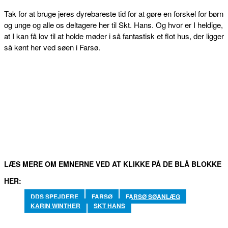
Tak for at bruge jeres dyrebareste tid for at gøre en forskel for børn
og unge og alle os deltagere her til Skt. Hans. Og hvor er I heldige,
at I kan få lov til at holde møder i så fantastisk et flot hus, der ligger
så kønt her ved søen i Farsø.
FACEBOOK
TWITTER
WHATSAPP
LINKEDIN
EM
LÆS MERE OM EMNERNE VED AT KLIKKE PÅ DE BLÅ BLOKKE
HER:
DDS SPEJDERE
FARSØ
FARSØ SØANLÆG
KARIN WINTHER
SKT HANS