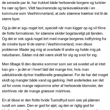
de seneste par år, har trukket både herboende borgere og turister
fra nær og fjern. Vildt fascinerende og tankevækkende i en
kommune som Vesthimmerland, at selv stærene trækker ind til de
større byer.
Og ja det er sgu noget lort, specielt når man kigger op og vil filme
de flotte formationer, for stærene skider bogstaveligt på fjenden.
Og det er nok også noget lort med mange borgeres indflytning fra
de mindre byer til de større i Vesthimmerland, men disse
problemer tillader jeg mig at overlade til andre og holde mig på
naturbanen. Sådan må det være skidt for sig og snot for sig.
Men tilbage til den danske sommer som ser så svedet ud at intet
kan gro – ja det er i hvert fald det mange tror, hvis man
udelukkende dyrker traditionelle græsplæner. For de har det meget
skidt og mangler både vand og gødning. Helt anderledes ser det
ud for vores mange nøjsomme arter af herboende blomster, der
stortrives når de mange græsser mistrives.
En af disse er den flotte hvide Tusindfryd som ses på plænen
rundt om søen. Den er god for øjet, og den er rigtig god for