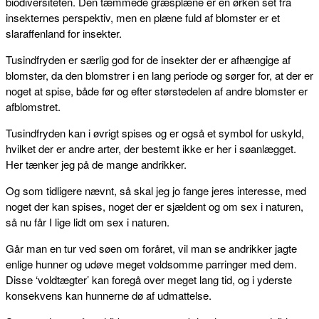
biodiversiteten. Den tæmmede græsplæne er en ørken set fra
insekternes perspektiv, men en plæne fuld af blomster er et
slaraffenland for insekter.
Tusindfryden er særlig god for de insekter der er afhængige af
blomster, da den blomstrer i en lang periode og sørger for, at der er
noget at spise, både før og efter størstedelen af andre blomster er
afblomstret.
Tusindfryden kan i øvrigt spises og er også et symbol for uskyld,
hvilket der er andre arter, der bestemt ikke er her i søanlægget.
Her tænker jeg på de mange andrikker.
Og som tidligere nævnt, så skal jeg jo fange jeres interesse, med
noget der kan spises, noget der er sjældent og om sex i naturen,
så nu får I lige lidt om sex i naturen.
Går man en tur ved søen om foråret, vil man se andrikker jagte
enlige hunner og udøve meget voldsomme parringer med dem.
Disse ‘voldtægter’ kan foregå over meget lang tid, og i yderste
konsekvens kan hunnerne dø af udmattelse.