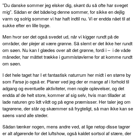
”Du danske sommer jeg elsker dig, skønt du så ofte har sveget
mig”. Sådan er det både/og denne sommer, for sikke en dejlig
varm og solrig sommer vi har haft indtil nu. Vi er endda nået til at
sukke efter en lille byge.
Men hvor ser det også svedet ud, når vi kigger rundt på de
områder, der plejer at være grønne. Så slemt er det ikke her rundt
om søen. Nu kan I glædes over alt det grønne, fordi i – i de våde
måneder, har måttet trække i gummistøvlerne for at komme rundt
om søen.
I det hele taget har I et fantastisk naturrum her midt i en større by
som Farsø jo også er. Planer ved jeg der er mange af i forhold til
adgang og eventuelle aktiviteter, men nogle oplevelser, og det
endda af de helt store, kommer af sig selv, hvis man tillader at
lade naturen gro lidt vildt og på egne præmisser. Her taler jeg om
tagrørene, der står og skæmmer så frygteligt, så man ikke kan se
søens vand alle steder.
Sådan tænker nogen, mens andre ved, at lige netop disse tagrør
er alt afgørende for det luftshow, også kaldet sortsol af stære, der