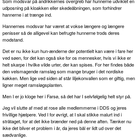
Som modsvar på andrikkernes overgreb har hunnerne udviklet en
udposning på kloakken eller skedeåbningen, som forhindrer
hannerne i at trænge ind.
Hannernes modsvar har været at vokse længere og længere
penisser så de alligevel kan befrugte hunnerne trods deres
modstand.
Det er nu ikke kun hun-ænderne der potentielt kan være i fare her
ved søen, for det kan også ske for os mennesker, hvis vi ikke er
helt skarpe i hvilke vilde urter, der kan spises. For her findes både
den velsmagende ramsløg som mange bruger i det nordiske
køkken. Men lige ved siden af står liljekonvallen som er giftig, men
ligner meget ramsløgsplanten.
Men I er jo kloge her i Farsø, så det har I selvfølgelig helt styr på.
Jeg vil slutte af med at rose alle medlemmerne i DDS og jeres
frivillige hjælpere. Ved I for øvrigt, at I skal stikke malurt ind i
stråtaget, for at det ikke brænder ned på denne aften. Tænker nu
ikke det bliver et problem i år, da jeres bål er lidt ud over det
sædvanlige.