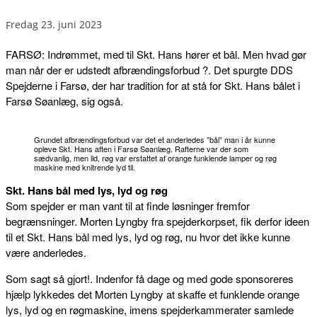
fredag 23. juni 2023
FARSØ: Indrømmet, med til Skt. Hans hører et bål. Men hvad gør
man når der er udstedt afbrændingsforbud ?. Det spurgte DDS
Spejderne i Farsø, der har tradition for at stå for Skt. Hans bålet i
Farsø Søanlæg, sig også.
Grundet afbrændingsforbud var det et anderledes ”bål” man i år kunne
opleve Skt. Hans aften i Farsø Søanlæg. Rafterne var der som
sædvanlig, men ild, røg var erstattet af orange funklende lamper og røg
maskine med knitrende lyd til.
Skt. Hans bål med lys, lyd og røg
Som spejder er man vant til at finde løsninger fremfor
begrænsninger. Morten Lyngby fra spejderkorpset, fik derfor ideen
til et Skt. Hans bål med lys, lyd og røg, nu hvor det ikke kunne
være anderledes.
Som sagt så gjort!. Indenfor få dage og med gode sponsoreres
hjælp lykkedes det Morten Lyngby at skaffe et funklende orange
lys, lyd og en røgmaskine, imens spejderkammerater samlede