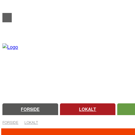
REDAKTIONELT
ANNONCERING
OM FARSØ AVIS
FORSIDE
LOKALT
FORSIDE
LOKALT