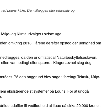
ved Louns kirke. Den tillægges stor rekreativ og
 Miljø- og Klimaudvalget i sidste uge.
siden omkring 2016. I årene derefter opstod der uenighed om
 nedlægges, da den er omfattet af Naturbeskyttelsesloven.
 stien var nedlagt eller spærret. Klagenævnet slog dog
mrådet. På den baggrund blev sagen forelagt Teknik-, Miljø-
ellem eksisterende stisystemer på Louns. For at undgå
r.
rlige udgifter til vedligehold at ligge på cirka 20.000 kroner.