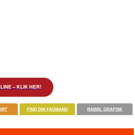
INE – KLIK HER!
ORT
FIND DIN FAGMAND
RABØL GRAFISK