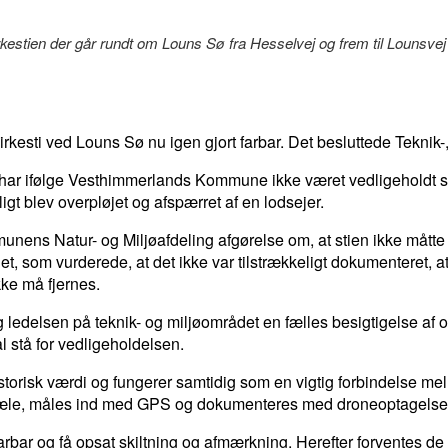
stien der går rundt om Louns Sø fra Hesselvej og frem til Lounsvej 
kesti ved Louns Sø nu igen gjort farbar. Det besluttede Teknik-,
s, har ifølge Vesthimmerlands Kommune ikke været vedligeholdt 
igt blev overpløjet og afspærret af en lodsejer.
nens Natur- og Miljøafdeling afgørelse om, at stien ikke måtte
 som vurderede, at det ikke var tilstrækkeligt dokumenteret, at
ikke må fjernes.
edelsen på teknik- og miljøområdet en fælles besigtigelse af o
 stå for vedligeholdelsen.
istorisk værdi og fungerer samtidig som en vigtig forbindelse m
ed pæle, måles ind med GPS og dokumenteres med droneoptagelse
arbar og få opsat skiltning og afmærkning. Herefter forventes de å