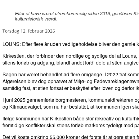
Efter at have været ufremkommelig siden 2016, genåbnes Kirke
kulturhistorisk værdi.
torsdag 12. februar 2026
LOUNS: Efter flere år uden vedligeholdelse bliver den gamle kir
Kirkestien, der forbinder den nordlige og sydlige del af Loun
stiens forløb og adgang, blandt andet fordi dele af stien angivel
Sagen har været behandlet ad flere omgange. I 2022 traf kommu
Afgørelsen blev dog ophævet af Miljø- og Fødevareklagenævnet,
samtidig fast, at stien fortsat er beskyttet efter loven og derfor 
I juni 2025 gennemførte borgmesteren, kommunaldirektøren og l
og Klimaudvalget, som nu har besluttet, at kommunen igen skal
Ifølge kommunen har Kirkestien både stor rekreativ og kulturh
fremtidige konflikter skal stiens forløb markeres tydeligt m
Det vil koste omkring 55.000 kroner det første år at gøre stien f