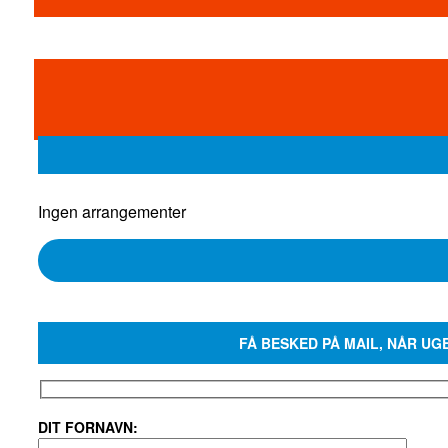
Ingen arrangementer
FÅ BESKED PÅ MAIL, NÅR UG
DIT FORNAVN: