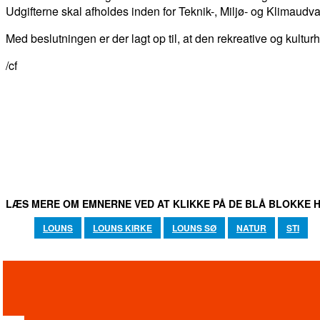
Udgifterne skal afholdes inden for Teknik-, Miljø- og Klimaud
Med beslutningen er der lagt op til, at den rekreative og kultur
/cf
DEL
FACEBOOK
TWITTER
WHATSAPP
LÆS MERE OM EMNERNE VED AT KLIKKE PÅ DE BLÅ BLOKKE H
LOUNS
LOUNS KIRKE
LOUNS SØ
NATUR
STI