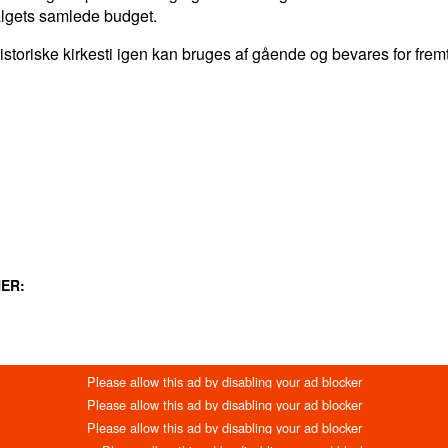
valgets samlede budget.
historiske kirkesti igen kan bruges af gående og bevares for frem
LINKEDIN
EMAIL
PRINT
ER: