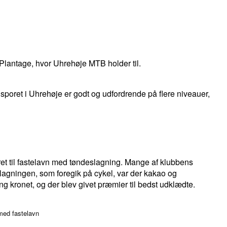
e Plantage, hvor Uhrehøje MTB holder til.
poret i Uhrehøje er godt og udfordrende på flere niveauer,
et til fastelavn med tøndeslagning. Mange af klubbens
agningen, som foregik på cykel, var der kakao og
g kronet, og der blev givet præmier til bedst udklædte.
med fastelavn