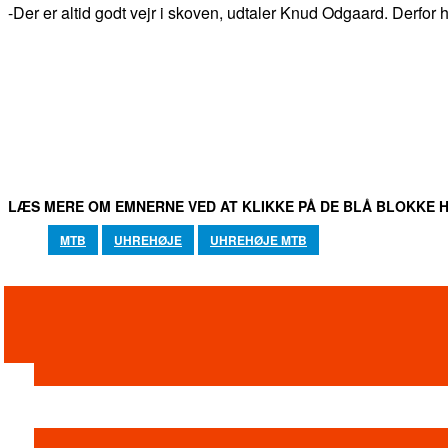
-Der er altid godt vejr i skoven, udtaler Knud Odgaard. Derfor
DEL
FACEBOOK
TWITTER
WHATSAPP
LÆS MERE OM EMNERNE VED AT KLIKKE PÅ DE BLÅ BLOKKE H
MTB
UHREHØJE
UHREHØJE MTB