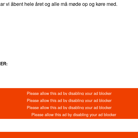
 har vi åbent hele året og alle må møde op og køre med.
LINKEDIN
EMAIL
PRINT
ER: