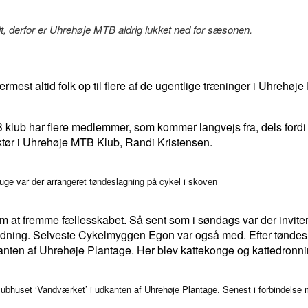
t, derfor er Uhrehøje MTB aldrig lukket ned for sæsonen.
est altid folk op til flere af de ugentlige træninger i Uhrehøj
klub har flere medlemmer, som kommer langvejs fra, dels fordi s
uktør i Uhrehøje MTB Klub, Randi Kristensen.
 uge var der arrangeret tøndeslagning på cykel i skoven
 at fremme fællesskabet. Så sent som i søndags var der inviter
dning. Selveste Cykelmyggen Egon var også med. Efter tøndesl
anten af Uhrehøje Plantage. Her blev kattekonge og kattedronnin
bhuset ‘Vandværket’ i udkanten af Uhrehøje Plantage. Senest i forbindelse 