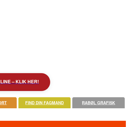
INE – KLIK HER!
ORT
FIND DIN FAGMAND
RABØL GRAFISK