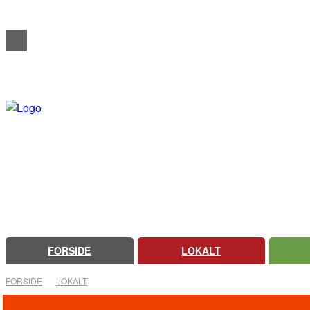
REDAKTIONELT
ANNONCERING
OM FARSØ AVIS
FORSIDE
LOKALT
FORSIDE
LOKALT