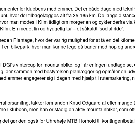
angementer for klubbens medlemmer. Det er både dage med teknikt
ni, hvor der tilbagelægges alt fra 35-165 km. De lange distancer
vor man mødes i Klim tidligt om morgenen og cykler derfra via ky
Klim. En meget fin og hyggelig tur – et såkaldt ‘social ride’.
rheden Plantage, hvor der var rig mulighed for at få en del kil
 en bikepark, hvor man kunne lege på baner med hop og andre 
 DGI’s vintercup for mountainbike, og i år er ingen undtagelse. 
alg, der sammen med bestyrelsen planlægger og opmåler en udval
 medlemmer engagerer sig i dagen med hjælp til rutemarkering,
alforsamling, takker formanden Knud Odgaard af efter mange år p
e i klubben, men han er stadig en aktiv mountainbiker, som oft
det gør den også for Uhrehøje MTB i forhold til kontingentbetali