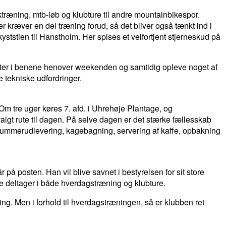
ræning, mtb-løb og klubture til andre mountainbikespor.
 kræver en del træning forud, så det bliver også tænkt ind i
ststien til Hanstholm. Her spises et velfortjent stjerneskud på
ometer i benene henover weekenden og samtidig opleve noget af
tekniske udfordringer.
Om tre uger køres 7. afd. i Uhrehøje Plantage, og
gt rute til dagen. På selve dagen er det stærke fællesskab
 nummerudlevering, kagebagning, servering af kaffe, opbakning
å posten. Han vil blive savnet i bestyrelsen for sit store
e deltager i både hverdagstræning og klubture.
ng. Men i forhold til hverdagstræningen, så er klubben ret