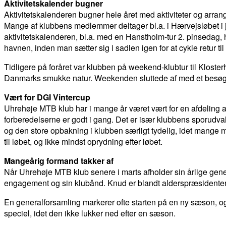
Aktivitetskalender bugner
Aktivitetskalenderen bugner hele året med aktiviteter og arr
Mange af klubbens medlemmer deltager bl.a. i Hærvejsløbet i ju
aktivitetskalenderen, bl.a. med en Hanstholm-tur 2. pinsedag, h
havnen, inden man sætter sig i sadlen igen for at cykle retur til 
Tidligere på foråret var klubben på weekend-klubtur til Kloste
Danmarks smukke natur. Weekenden sluttede af med et besøg i
Vært for DGI Vintercup
Uhrehøje MTB klub har i mange år været vært for en afdeling af
forberedelserne er godt i gang. Det er især klubbens sporudv
og den store opbakning i klubben særligt tydelig, idet mange
til løbet, og ikke mindst oprydning efter løbet.
Mangeårig formand takker af
Når Uhrehøje MTB klub senere i marts afholder sin årlige gener
engagement og sin klubånd. Knud er blandt alderspræsidentern
En generalforsamling markerer ofte starten på en ny sæson, og 
speciel, idet den ikke lukker ned efter en sæson.