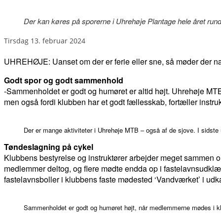
Der kan køres på sporerne i Uhrehøje Plantage hele året rund
tirsdag 13. februar 2024
UHREHØJE: Uanset om der er ferie eller sne, så møder der nærm
Godt spor og godt sammenhold
-Sammenholdet er godt og humøret er altid højt. Uhrehøje MTB 
men også fordi klubben har et godt fællesskab, fortæller instr
Der er mange aktiviteter i Uhrehøje MTB – også af de sjove. I sidste
Tøndeslagning på cykel
Klubbens bestyrelse og instruktører arbejder meget sammen om
medlemmer deltog, og flere mødte endda op i fastelavnsudklæ
fastelavnsboller i klubbens faste mødested ‘Vandværket’ i udk
Sammenholdet er godt og humøret højt, når medlemmerne mødes i klu