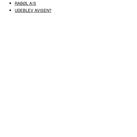
RABØL A/S
UDEBLEV AVISEN?
COPYRIGHT ©
RABØL A/S
–
HJEMMESIDE AF HEDEGAARD WEB