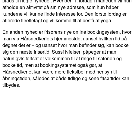
plads til nogle nyheder. Hver den 1. lørdag i måneden vil hun
afholde en aktivitet på sin nye adresse, som hun håber
kunderne vil kunne finde interesse for. Den første lørdag er
allerede tilrettelagt og vil komme til at bestå af yoga.
En anden nyhed er frisørens nye online bookingsystem, hvor
man via Hårsnedkeriets hjemmeside, uanset hvilken tid på
døgnet det er – og uanset hvor man befinder sig, kan booke
sig den næste frisørtid. Sussi Nielsen påpeger at man
naturligvis fortsat er velkommen til at ringe til salonen og
booke tid, men at bookingsystemet også gør, at
Hårsnedkeriet kan være mere fleksibel med hensyn til
åbningstiden, således at både tidlige og sene frisørtider kan
tilbydes.
FACEBOOK
TWITTER
WHATSAPP
LINKEDIN
EM