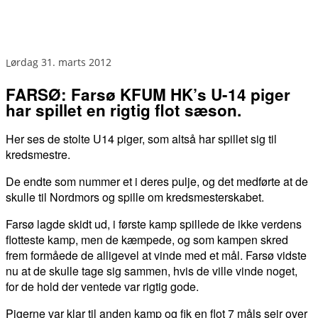
lørdag 31. marts 2012
FARSØ: Farsø KFUM HK’s U-14 piger
har spillet en rigtig flot sæson.
Her ses de stolte U14 piger, som altså har spillet sig til
kredsmestre.
De endte som nummer et i deres pulje, og det medførte at de
skulle til Nordmors og spille om kredsmesterskabet.
Farsø lagde skidt ud, i første kamp spillede de ikke verdens
flotteste kamp, men de kæmpede, og som kampen skred
frem formåede de alligevel at vinde med et mål. Farsø vidste
nu at de skulle tage sig sammen, hvis de ville vinde noget,
for de hold der ventede var rigtig gode.
Pigerne var klar til anden kamp og fik en flot 7 måls sejr over