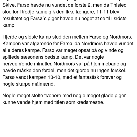
Skive. Farsø havde nu vundet de første 2, men da Thisted
stod for i tredje kamp gik den ikke længere, 11-11 blev
resultatet og Farsø´s piger havde nu noget at se til i sidste
kamp.
I fjerde og sidste kamp stod den mellem Farsø og Nordmors.
Kampen var afgørende for Farsø, da Nordmors havde vundet
alle deres kampe. Farsø var meget opsat på og vinde og
spillede sæsonens bedste kamp. Det var nogle
nervepirrende minutter. Nordmors var på hjemmebane og
havde måske den fordel, men det gjorde nu ingen forskel.
Farsø vandt kampen 13-10, med et fantastisk forsvar og
nogle skarpe målmænd.
Nogle meget stolte trænere med nogle meget glade piger
kunne vende hjem med titlen som kredsmestre.
FACEBOOK
TWITTER
WHATSAPP
LINKEDIN
EM