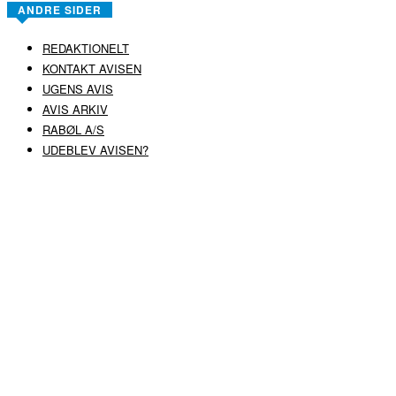
ANDRE SIDER
REDAKTIONELT
KONTAKT AVISEN
UGENS AVIS
AVIS ARKIV
RABØL A/S
UDEBLEV AVISEN?
COPYRIGHT ©
RABØL A/S
–
HJEMMESIDE AF HEDEGAARD WEB