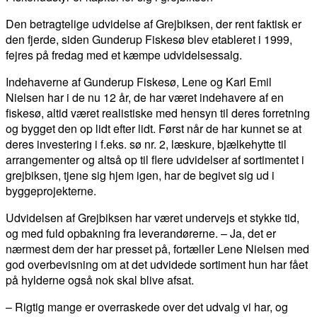
Den betragtelige udvidelse af Grejbiksen, der rent faktisk er
den fjerde, siden Gunderup Fiskesø blev etableret i 1999,
fejres på fredag med et kæmpe udvidelsessalg.
Indehaverne af Gunderup Fiskesø, Lene og Karl Emil
Nielsen har i de nu 12 år, de har været indehavere af en
fiskesø, altid været realistiske med hensyn til deres forretning
og bygget den op lidt efter lidt. Først når de har kunnet se at
deres investering i f.eks. sø nr. 2, læskure, bjælkehytte til
arrangementer og altså op til flere udvidelser af sortimentet i
grejbiksen, tjene sig hjem igen, har de begivet sig ud i
byggeprojekterne.
Udvidelsen af Grejbiksen har været undervejs et stykke tid,
og med fuld opbakning fra leverandørerne. – Ja, det er
nærmest dem der har presset på, fortæller Lene Nielsen med
god overbevisning om at det udvidede sortiment hun har fået
på hylderne også nok skal blive afsat.
– Rigtig mange er overraskede over det udvalg vi har, og