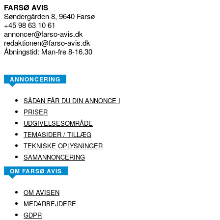
FARSØ AVIS
Søndergården 8, 9640 Farsø
+45 98 63 10 61
annoncer@farso-avis.dk
redaktionen@farso-avis.dk
Åbningstid: Man-fre 8-16.30
ANNONCERING
SÅDAN FÅR DU DIN ANNONCE I
PRISER
UDGIVELSESOMRÅDE
TEMASIDER / TILLÆG
TEKNISKE OPLYSNINGER
SAMANNONCERING
OM FARSØ AVIS
OM AVISEN
MEDARBEJDERE
GDPR