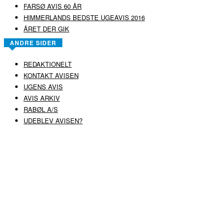
FARSØ AVIS 60 ÅR
HIMMERLANDS BEDSTE UGEAVIS 2016
ÅRET DER GIK
ANDRE SIDER
REDAKTIONELT
KONTAKT AVISEN
UGENS AVIS
AVIS ARKIV
RABØL A/S
UDEBLEV AVISEN?
COPYRIGHT ©
RABØL A/S
–
HJEMMESIDE AF HEDEGAARD WEB