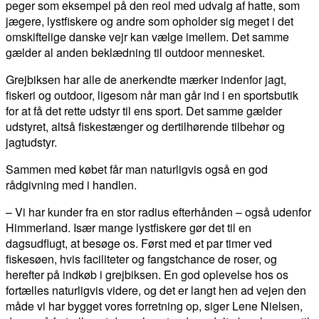
peger som eksempel på den reol med udvalg af hatte, som
jægere, lystfiskere og andre som opholder sig meget i det
omskiftelige danske vejr kan vælge imellem. Det samme
gælder al anden beklædning til outdoor mennesket.
Grejbiksen har alle de anerkendte mærker indenfor jagt,
fiskeri og outdoor, ligesom når man går ind i en sportsbutik
for at få det rette udstyr til ens sport. Det samme gælder
udstyret, altså fiskestænger og dertilhørende tilbehør og
jagtudstyr.
Sammen med købet får man naturligvis også en god
rådgivning med i handlen.
– Vi har kunder fra en stor radius efterhånden – også udenfor
Himmerland. Især mange lystfiskere gør det til en
dagsudflugt, at besøge os. Først med et par timer ved
fiskesøen, hvis faciliteter og fangstchance de roser, og
herefter på indkøb i grejbiksen. En god oplevelse hos os
fortælles naturligvis videre, og det er langt hen ad vejen den
måde vi har bygget vores forretning op, siger Lene Nielsen,