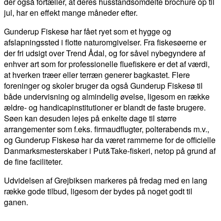
der også fortæller, at deres husstandsomdelte brochure op til
jul, har en effekt mange måneder efter.
Gunderup Fiskesø har fået ryet som et hygge og
afslapningssted i flotte naturomgivelser. Fra fiskesøerne er
der fri udsigt over Trend Ådal, og for såvel nybegyndere af
enhver art som for professionelle fluefiskere er det af værdi,
at hverken træer eller terræn generer bagkastet. Flere
foreninger og skoler bruger da også Gunderup Fiskesø til
både undervisning og almin­delig øvelse, ligesom en række
ældre- og handicapinstitutioner er blandt de faste brugere.
Søen kan desuden lejes på enkelte dage til større
arrangementer som f.eks. firmaudflugter, polterabends m.v.,
og Gunderup Fiskesø har da været rammerne for de officielle
Danmarksmesterskaber i Put&Take-fiskeri, netop på grund af
de fine faciliteter.
Udvidelsen af Grejbiksen markeres på fredag med en lang
række gode tilbud, ligesom der bydes på noget godt til
ganen.
FACEBOOK
TWITTER
WHATSAPP
LINKEDIN
EM