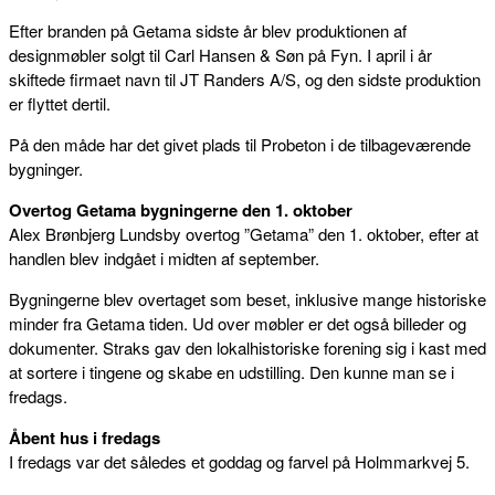
Efter branden på Getama sidste år blev produktionen af
designmøbler solgt til Carl Hansen & Søn på Fyn. I april i år
skiftede firmaet navn til JT Randers A/S, og den sidste produktion
er flyttet dertil.
På den måde har det givet plads til Probeton i de tilbageværende
bygninger.
Overtog Getama bygningerne den 1. oktober
Alex Brønbjerg Lundsby overtog ”Getama” den 1. oktober, efter at
handlen blev indgået i midten af september.
Bygningerne blev overtaget som beset, inklusive mange historiske
minder fra Getama tiden. Ud over møbler er det også billeder og
dokumenter. Straks gav den lokalhistoriske forening sig i kast med
at sortere i tingene og skabe en udstilling. Den kunne man se i
fredags.
Åbent hus i fredags
I fredags var det således et goddag og farvel på Holmmarkvej 5.