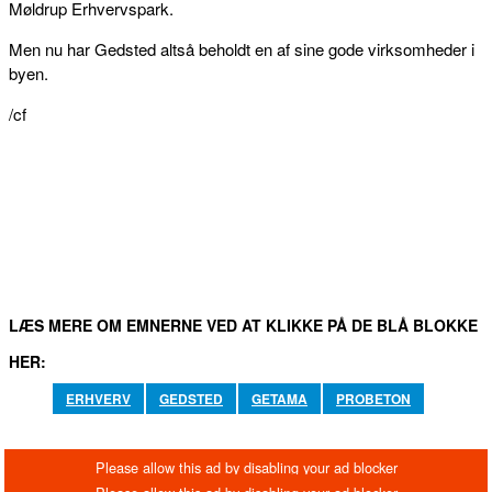
Møldrup Erhvervspark.
Men nu har Gedsted altså beholdt en af sine gode virksomheder i
byen.
/cf
FACEBOOK
TWITTER
WHATSAPP
LINKEDIN
EM
LÆS MERE OM EMNERNE VED AT KLIKKE PÅ DE BLÅ BLOKKE
HER:
ERHVERV
GEDSTED
GETAMA
PROBETON