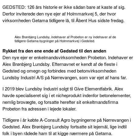
GEDSTED: 126 års historie er ikke sådan bare at kaste af sig.
Derfor inviterede den nye ejer af Holmmarkvej 5, der hvor
virksomheden Getama tidligere lå, til Åbent Hus sidste fredag.
Alex Brønbjerg Lundsby, indehaver af Probeton er ny indehaver af de
tidligere Getama bygninger på Holmmarkvej i Gedsted.
Rykket fra den ene ende af Gedsted til den anden
Den nye ejer er enkelmandsvirksomheden Probeton. Indehaver er
Alex Brønbjerg Lundsby. Efternavnet er kendt af de fleste i
Gedsted og omegn og forbindes med betonvirksomheden
Lundsby Industri A/S på Nørrevangen, som var ejet af hans far.
I 2019 blev Lundsby Industri solgt til Give Elementfabrik. Alex
havde specialiseret sig i et nicheprodukt indenfor betonelementer,
nemlig brovægte, og forsatte herefter sit enkeltmandsfirma
Probeton fra adressen i lejede lokaler.
Tidligere i år købte A-Consult Agro bygningerne på Nørrevangen i
Gedsted. Alex Brønbjerg Lundsby fortsatte sit lejemål, lige indtil
folk i byen rådede ham til at kigge nærmere på Getama.