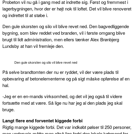
Probeton vil nu gå i gang med at indrette sig. Først og fremmest i
lagerbygningen, hvor der er højt nok til loftet. Det vil blive renoveret
og indrettet til at støbe i.
Den gule skorsten og silo vil blive revet ned. Den bagvedliggende
bygning, som blev reddet ved branden, vil i første omgang blive
brugt til lidt administration, men ellers tænker Alex Brønbjerg
Lundsby at han vil fremleje den.
Den gule skorsten og silo vil blive revet ned
På selve brandtomten der nu er ryddet, vil der være plads til
opbevaring af betonelementerne og på sigt måske opførelse af en
hal.
-Jeg er en en-mands virksomhed, og det vil jeg også til videre
fortsætte med at være. Så lige nu har jeg al den plads jeg skal
bruge.
Langt flere end forventet kiggede forbi
Rigtig mange kiggede forbi. Det var indkøbt pølser til 250 personer,
men undervejs måtte man altså lige forbi den lokale købmand for