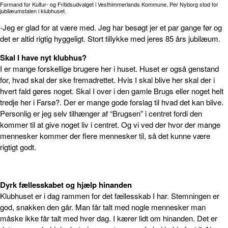
Formand for Kultur- og Fritidsudvalget i Vesthimmerlands Kommune, Per Nyborg stod for
jubilæumstalen i klubhuset.
-Jeg er glad for at være med. Jeg har besøgt jer et par gange før og
det er altid rigtig hyggeligt. Stort tillykke med jeres 85 års jubilæum.
Skal I have nyt klubhus?
I er mange forskellige brugere her i huset. Huset er også genstand
for, hvad skal der ske fremadrettet. Hvis I skal blive her skal der i
hvert fald gøres noget. Skal I over i den gamle Brugs eller noget helt
tredje her i Farsø?. Der er mange gode forslag til hvad det kan blive.
Personlig er jeg selv tilhænger af “Brugsen” i centret fordi den
kommer til at give noget liv i centret. Og vi ved der hvor der mange
mennesker kommer der flere mennesker til, så det kunne være
rigtigt godt.
Dyrk fællesskabet
og hjælp hinanden
Klubhuset er i dag rammen for det fællesskab I har. Stemningen er
god, snakken den går. Man får talt med nogle mennesker man
måske ikke får talt med hver dag. I kærer lidt om hinanden. Det er