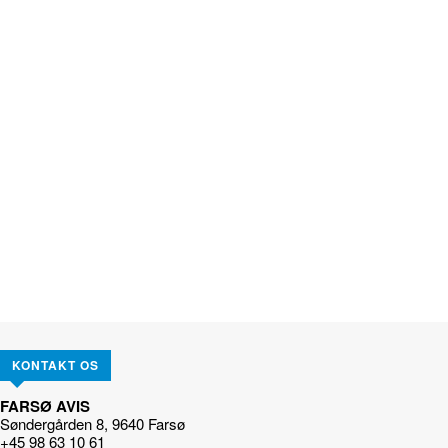
KONTAKT OS
FARSØ AVIS
Søndergården 8, 9640 Farsø
+45 98 63 10 61