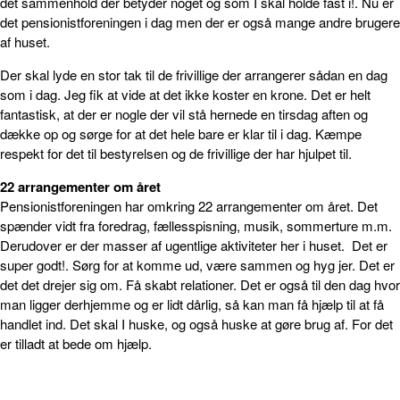
det sammenhold der betyder noget og som I skal holde fast i!. Nu er
det pensionistforeningen i dag men der er også mange andre brugere
af huset.
Der skal lyde en stor tak til de frivillige der arrangerer sådan en dag
som i dag. Jeg fik at vide at det ikke koster en krone. Det er helt
fantastisk, at der er nogle der vil stå hernede en tirsdag aften og
dække op og sørge for at det hele bare er klar til i dag. Kæmpe
respekt for det til bestyrelsen og de frivillige der har hjulpet til.
22 arrangementer om året
Pensionistforeningen har omkring 22 arrangementer om året. Det
spænder vidt fra foredrag, fællesspisning, musik, sommerture m.m.
Derudover er der masser af ugentlige aktiviteter her i huset. Det er
super godt!. Sørg for at komme ud, være sammen og hyg jer. Det er
det det drejer sig om. Få skabt relationer. Det er også til den dag hvor
man ligger derhjemme og er lidt dårlig, så kan man få hjælp til at få
handlet ind. Det skal I huske, og også huske at gøre brug af. For det
er tilladt at bede om hjælp.