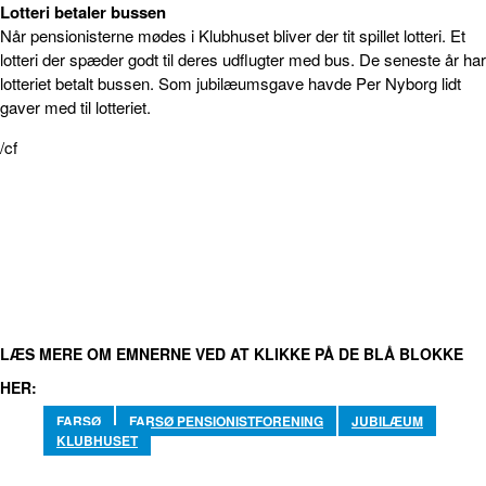
Lotteri betaler bussen
Når pensionisterne mødes i Klubhuset bliver der tit spillet lotteri. Et
lotteri der spæder godt til deres udflugter med bus. De seneste år har
lotteriet betalt bussen. Som jubilæumsgave havde Per Nyborg lidt
gaver med til lotteriet.
/cf
FACEBOOK
TWITTER
WHATSAPP
LINKEDIN
EMA
LÆS MERE OM EMNERNE VED AT KLIKKE PÅ DE BLÅ BLOKKE
HER:
FARSØ
FARSØ PENSIONISTFORENING
JUBILÆUM
KLUBHUSET