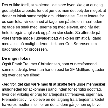
Det er ikke fordi, at skolerne i de store byer ikke gør et rigtig
godt stykke arbejde, for det gør de, men det betyder meget, at
der er et lokalt samarbejde om uddannelse. Det er lettere for
os som lokal virksomhed at tage hen på skolen i nærheden
og tage en snak med lærerne og med eleven, end når det
hele foregår langt væk og på en stor skole. Så allerede på
vores første møde i udvalget bad vi skolen om at gå i gang
med at se på mulighederne, forklarer Gert Sørensen om
baggrunden for processen.
De unge i fokus
Også Frank Treumer Christiansen, som er næstformand i
samme udvalg, hvor han har en post for 3F Midtfjord, glæder
sig over det nye tilbud:
-Jeg tror, det kan være med til at skaffe flere unge mennesker
muligheden for at komme i gang inden for et rigtig godt fag,
hvor der virkelig er brug for arbejdskraft fremover, siger han.
Fremadrettet vil vi opleve en del afgang fra arbejdsmarkedet
fra vores medlemmer, for en del af dem går jo hen og bliver