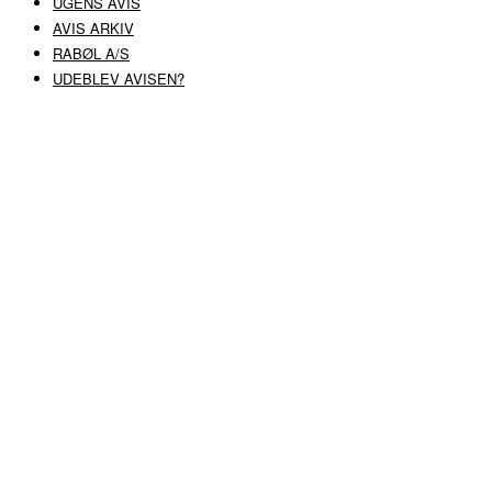
UGENS AVIS
AVIS ARKIV
RABØL A/S
UDEBLEV AVISEN?
COPYRIGHT ©
RABØL A/S
–
HJEMMESIDE AF HEDEGAARD WEB