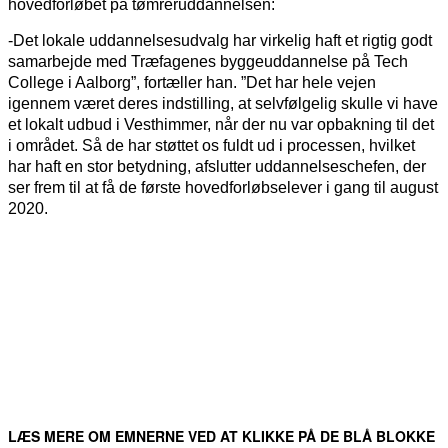
hovedforløbet på tømreruddannelsen:
-Det lokale uddannelsesudvalg har virkelig haft et rigtig godt
samarbejde med Træfagenes byggeuddannelse på Tech
College i Aalborg”, fortæller han. ”Det har hele vejen
igennem været deres indstilling, at selvfølgelig skulle vi have
et lokalt udbud i Vesthimmer, når der nu var opbakning til det
i området. Så de har støttet os fuldt ud i processen, hvilket
har haft en stor betydning, afslutter uddannelseschefen, der
ser frem til at få de første hovedforløbselever i gang til august
2020.
FACEBOOK
TWITTER
WHATSAPP
LINKEDIN
EM
LÆS MERE OM EMNERNE VED AT KLIKKE PÅ DE BLÅ BLOKKE