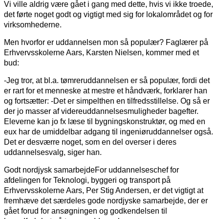
Vi ville aldrig være gået i gang med dette, hvis vi ikke troede,
det førte noget godt og vigtigt med sig for lokalområdet og for
virksomhederne.
Men hvorfor er uddannelsen mon så populær? Faglærer på
Erhvervsskolerne Aars, Karsten Nielsen, kommer med et
bud:
-Jeg tror, at bl.a. tømreruddannelsen er så populær, fordi det
er rart for et menneske at mestre et håndværk, forklarer han
og fortsætter: -Det er simpelthen en tilfredsstillelse. Og så er
der jo masser af videreuddannelsesmuligheder bagefter.
Eleverne kan jo fx læse til bygningskonstruktør, og med en
eux har de umiddelbar adgang til ingeniøruddannelser også.
Det er desværre noget, som en del overser i deres
uddannelsesvalg, siger han.
Godt nordjysk samarbejdeFor uddannelseschef for
afdelingen for Teknologi, byggeri og transport på
Erhvervsskolerne Aars, Per Stig Andersen, er det vigtigt at
fremhæve det særdeles gode nordjyske samarbejde, der er
gået forud for ansøgningen og godkendelsen til