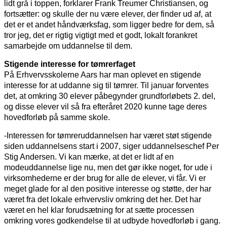
lidt grå i toppen, forklarer Frank Treumer Christiansen, og
fortsætter: og skulle der nu være elever, der finder ud af, at
det er et andet håndværksfag, som ligger bedre for dem, så
tror jeg, det er rigtig vigtigt med et godt, lokalt forankret
samarbejde om uddannelse til dem.
Stigende interesse for tømrerfaget
På Erhvervsskolerne Aars har man oplevet en stigende
interesse for at uddanne sig til tømrer. Til januar forventes
det, at omkring 30 elever påbegynder grundforløbets 2. del,
og disse elever vil så fra efteråret 2020 kunne tage deres
hovedforløb på samme skole.
-Interessen for tømreruddannelsen har været støt stigende
siden uddannelsens start i 2007, siger uddannelseschef Per
Stig Andersen. Vi kan mærke, at det er lidt af en
modeuddannelse lige nu, men det gør ikke noget, for ude i
virksomhederne er der brug for alle de elever, vi får. Vi er
meget glade for al den positive interesse og støtte, der har
været fra det lokale erhvervsliv omkring det her. Det har
været en hel klar forudsætning for at sætte processen
omkring vores godkendelse til at udbyde hovedforløb i gang.