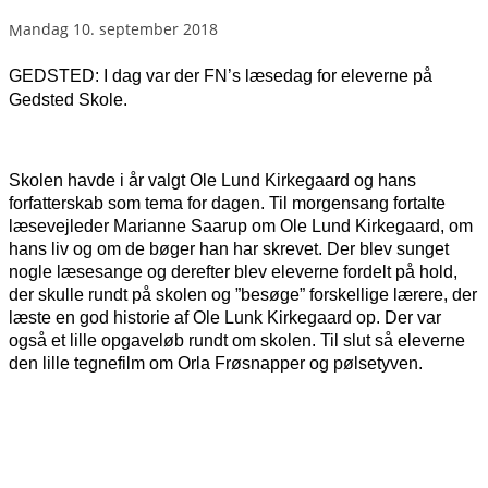
mandag 10. september 2018
GEDSTED: I dag var der FN’s læsedag for eleverne på
Gedsted Skole.
Skolen havde i år valgt Ole Lund Kirkegaard og hans
forfatterskab som tema for dagen. Til morgensang fortalte
læsevejleder Marianne Saarup om Ole Lund Kirkegaard, om
hans liv og om de bøger han har skrevet. Der blev sunget
nogle læsesange og derefter blev eleverne fordelt på hold,
der skulle rundt på skolen og ”besøge” forskellige lærere, der
læste en god historie af Ole Lunk Kirkegaard op. Der var
også et lille opgaveløb rundt om skolen. Til slut så eleverne
den lille tegnefilm om Orla Frøsnapper og pølsetyven.
FACEBOOK
TWITTER
WHATSAPP
LINKEDIN
EM