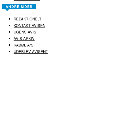
ANDRE SIDER
REDAKTIONELT
KONTAKT AVISEN
UGENS AVIS
AVIS ARKIV
RABØL A/S
UDEBLEV AVISEN?
COPYRIGHT ©
RABØL A/S
–
HJEMMESIDE AF HEDEGAARD WEB