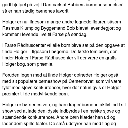
godt hjulpet på vej i Danmark af Bubbers børneudsendelser,
så er han stadig børnenes favorit.
Holger er nu, ligesom mange andre tegnede figurer, såsom
Rasmus Klump og Byggemand Bob blevet levendegjort og
kommer i levende live til Farsø på søndag.
I Farsø Rådhuscenter vil alle børn blive sat på den opgave at
finde Holger – ligesom i bøgerne. De første fem børn, der
finder Holger i Farsø Rådhuscenter vil der være en gratis
Holger bog, som præmie.
Foruden legen med at finde Holger optræder Holger også
med sit populære børneshow på Centertorvet, som vil være
fyldt med sjove konkurrencer, hvor der naturligvis er Holger-
præmier til de medvirkende børn.
Holger er børnenes ven, og han drager børnene aktivt ind i sit
show ved at lade dem dyste indbyrdes i en række sjove og
spændende konkurrencer. Andre børn klæder han ud og
lader dem spille teater. De små udstyrer han med flag og