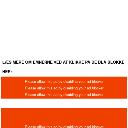
FACEBOOK
TWITTER
WHATSAPP
LINKEDIN
EM
LÆS MERE OM EMNERNE VED AT KLIKKE PÅ DE BLÅ BLOKKE
HER: