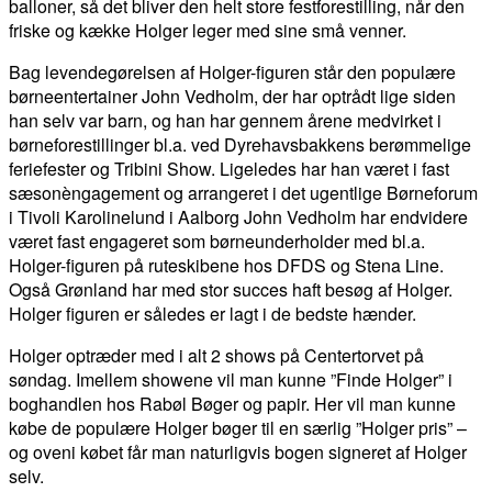
balloner, så det bliver den helt store festforestilling, når den
friske og kække Holger leger med sine små venner.
Bag levendegørelsen af Holger-figuren står den populære
børneentertainer John Vedholm, der har optrådt lige siden
han selv var barn, og han har gennem årene medvirket i
børneforestillinger bl.a. ved Dyrehavsbakkens berømmelige
feriefester og Tribini Show. Ligeledes har han været i fast
sæsonèngagement og arrangeret i det ugentlige Børneforum
i Tivoli Karolinelund i Aalborg John Vedholm har endvidere
været fast engageret som børneunderholder med bl.a.
Holger-figuren på ruteskibene hos DFDS og Stena Line.
Også Grønland har med stor succes haft besøg af Holger.
Holger figuren er således er lagt i de bedste hænder.
Holger optræder med i alt 2 shows på Centertorvet på
søndag. Imellem showene vil man kunne ”Finde Holger” i
boghandlen hos Rabøl Bøger og papir. Her vil man kunne
købe de populære Holger bøger til en særlig ”Holger pris” –
og oveni købet får man naturligvis bogen signeret af Holger
selv.