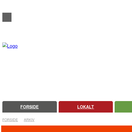
REDAKTIONELT
ANNONCERING
OM FARSØ AVIS
FORSIDE
LOKALT
FORSIDE
ARKIV