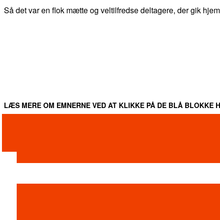
Så det var en flok mætte og veltilfredse deltagere, der gik hjem 
DEL
FACEBOOK
TWITTER
WHATSAPP
LÆS MERE OM EMNERNE VED AT KLIKKE PÅ DE BLÅ BLOKKE H