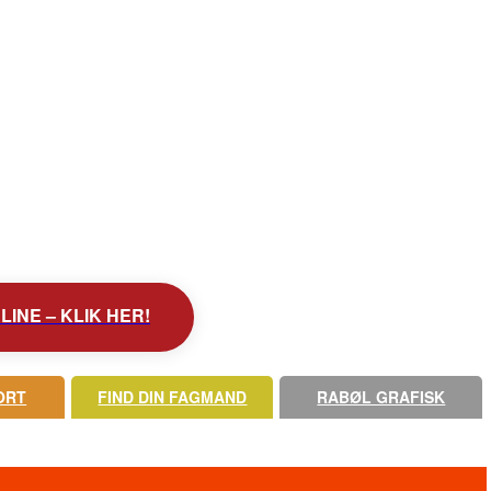
INE – KLIK HER!
ORT
FIND DIN FAGMAND
RABØL GRAFISK