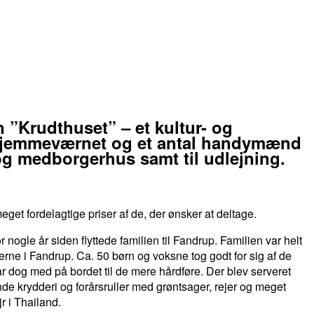
 ”Krudthuset” – et kultur- og
f Hjemmeværnet og et antal handymænd
 og medborgerhus samt til udlejning.
et fordelagtige priser af de, der ønsker at deltage.
nogle år siden flyttede familien til Fandrup. Familien var helt
rne i Fandrup. Ca. 50 børn og voksne tog godt for sig af de
ar dog med på bordet til de mere hårdføre. Der blev serveret
e krydderi og forårsruller med grøntsager, rejer og meget
jr i Thailand.