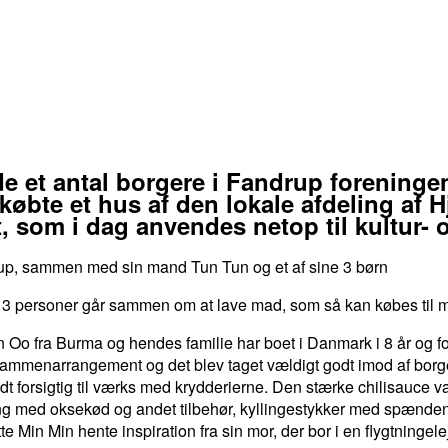
 et antal borgere i Fandrup foreningen
øbte et hus af den lokale afdeling a
, som i dag anvendes netop til kultur-
rup, sammen med sin mand Tun Tun og et af sine 3 børn
 3 personer går sammen om at lave mad, som så kan købes til meg
 Oo fra Burma og hendes familie har boet i Danmark i 8 år og for 
sammenarrangement og det blev taget vældigt godt imod af borge
dt forsigtig til værks med krydderierne. Den stærke chilisauce v
ing med oksekød og andet tilbehør, kyllingestykker med spændend
te Min Min hente inspiration fra sin mor, der bor i en flygtningele