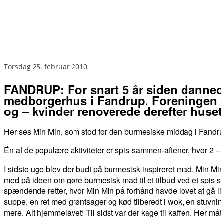
torsdag 25. februar 2010
FANDRUP: For snart 5 år siden dannede
medborgerhus i Fandrup. Foreningen k
og – kvinder renoverede derefter huset
Her ses Min Min, som stod for den burmesiske middag i Fand
Én af de populære aktiviteter er spis-sammen-aftener, hvor 2 –
I sidste uge blev der budt på burmesisk inspireret mad. Min Min
med på ideen om gøre burmesisk mad til et tilbud ved et spis 
spændende retter, hvor Min Min på forhånd havde lovet at gå li
suppe, en ret med grøntsager og kød tilberedt i wok, en stuvn
mere. Alt hjemmelavet! Til sidst var der kage til kaffen. Her måt