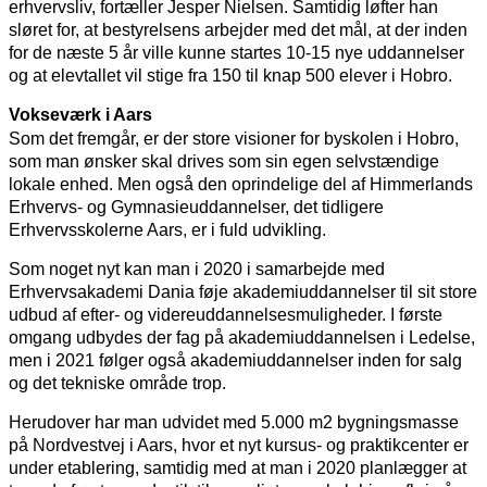
erhvervsliv, fortæller Jesper Nielsen. Samtidig løfter han
sløret for, at bestyrelsens arbejder med det mål, at der inden
for de næste 5 år ville kunne startes 10-15 nye uddannelser
og at elevtallet vil stige fra 150 til knap 500 elever i Hobro.
Vokseværk i Aars
Som det fremgår, er der store visioner for byskolen i Hobro,
som man ønsker skal drives som sin egen selvstændige
lokale enhed. Men også den oprindelige del af Himmerlands
Erhvervs- og Gymnasieuddannelser, det tidligere
Erhvervsskolerne Aars, er i fuld udvikling.
Som noget nyt kan man i 2020 i samarbejde med
Erhvervsakademi Dania føje akademiuddannelser til sit store
udbud af efter- og videreuddannelsesmuligheder. I første
omgang udbydes der fag på akademiuddannelsen i Ledelse,
men i 2021 følger også akademiuddannelser inden for salg
og det tekniske område trop.
Herudover har man udvidet med 5.000 m2 bygningsmasse
på Nordvestvej i Aars, hvor et nyt kursus- og praktikcenter er
under etablering, samtidig med at man i 2020 planlægger at