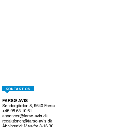
KONTAKT OS
FARSØ AVIS
Søndergården 8, 9640 Farsø
+45 98 63 10 61
annoncer@farso-avis.dk
redaktionen@farso-avis.dk
Åbningstid: Man-fre 8-16.30