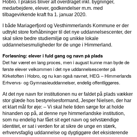
Hobro. I praksis bliver alt overdraget inkl. bygninger,
medarbejdere, elever, godkendelser m.m. med
tilbagevirkende kraft fra 1. januar 2020.
I både Mariagerfjord og Vesthimmerlands Kommune er der
udtrykt store forhåbninger til det nye uddannelsescenter, der
skal sikre bedre studiemiljø og unikke lokale
uddannelsesmuligheder for de unge i Himmerland.
Forløsning: elever i fuld gang og navn på plads
Det har været en lang proces, men i august kunne man byde de
første elever velkommen i det nye uddannelsescenter på
Kirketoften i Hobro, og nu kan også navnet, HEG – Himmerlands
Erhvervs- og Gymnasieuddannelser, endelig offentliggøres.
At det nye navn for institutionen nu er faldet på plads vækker
stor glæde hos bestyrelsesformand, Jesper Nielsen, der har
et klart mål for øje: – Vi skal hele tiden sørge for at holde
hinanden op på, at denne nye himmerlandske institution,
som nu endelig har fået sit eget navn og selvstændige
identitet, er sat i verden for at sikre de unge en stærk,
erhvervsfaglig uddannelse og dygtiggøre det eksisterende