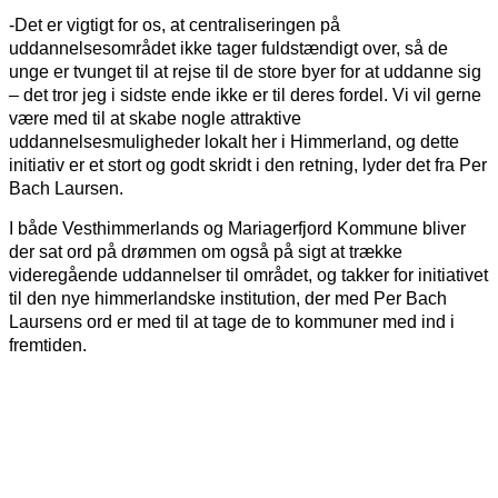
-Det er vigtigt for os, at centraliseringen på
uddannelsesområdet ikke tager fuldstændigt over, så de
unge er tvunget til at rejse til de store byer for at uddanne sig
– det tror jeg i sidste ende ikke er til deres fordel. Vi vil gerne
være med til at skabe nogle attraktive
uddannelsesmuligheder lokalt her i Himmerland, og dette
initiativ er et stort og godt skridt i den retning, lyder det fra Per
Bach Laursen.
I både Vesthimmerlands og Mariagerfjord Kommune bliver
der sat ord på drømmen om også på sigt at trække
videregående uddannelser til området, og takker for initiativet
til den nye himmerlandske institution, der med Per Bach
Laursens ord er med til at tage de to kommuner med ind i
fremtiden.
FACEBOOK
TWITTER
WHATSAPP
LINKEDIN
EM