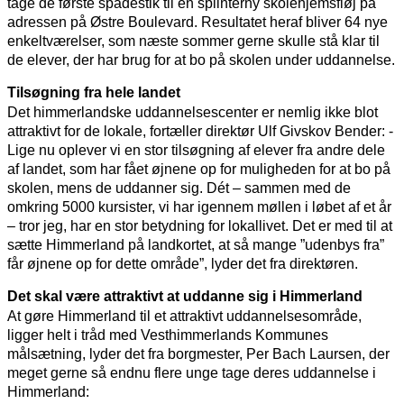
tage de første spadestik til en splinterny skolehjemsfløj på
adressen på Østre Boulevard. Resultatet heraf bliver 64 nye
enkeltværelser, som næste sommer gerne skulle stå klar til
de elever, der har brug for at bo på skolen under uddannelse.
Tilsøgning fra hele landet
Det himmerlandske uddannelsescenter er nemlig ikke blot
attraktivt for de lokale, fortæller direktør Ulf Givskov Bender: -
Lige nu oplever vi en stor tilsøgning af elever fra andre dele
af landet, som har fået øjnene op for muligheden for at bo på
skolen, mens de uddanner sig. Dét – sammen med de
omkring 5000 kursister, vi har igennem møllen i løbet af et år
– tror jeg, har en stor betydning for lokallivet. Det er med til at
sætte Himmerland på landkortet, at så mange ”udenbys fra”
får øjnene op for dette område”, lyder det fra direktøren.
Det skal være attraktivt at uddanne sig i Himmerland
At gøre Himmerland til et attraktivt uddannelsesområde,
ligger helt i tråd med Vesthimmerlands Kommunes
målsætning, lyder det fra borgmester, Per Bach Laursen, der
meget gerne så endnu flere unge tage deres uddannelse i
Himmerland: