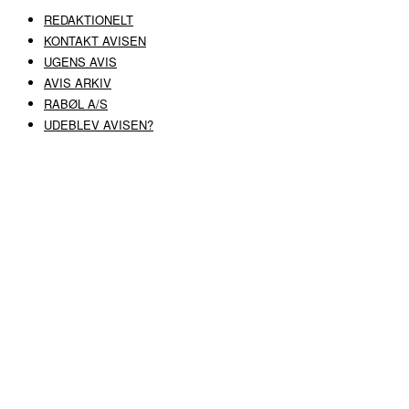
REDAKTIONELT
KONTAKT AVISEN
UGENS AVIS
AVIS ARKIV
RABØL A/S
UDEBLEV AVISEN?
COPYRIGHT ©
RABØL A/S
–
HJEMMESIDE AF HEDEGAARD WEB