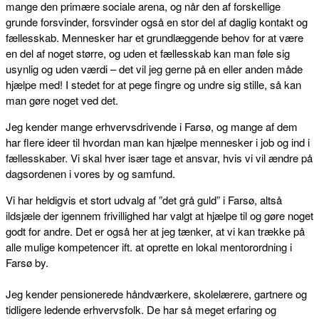
mange den primære sociale arena, og når den af forskellige
grunde forsvinder, forsvinder også en stor del af daglig kontakt og
fællesskab. Mennesker har et grundlæggende behov for at være
en del af noget større, og uden et fællesskab kan man føle sig
usynlig og uden værdi – det vil jeg gerne på en eller anden måde
hjælpe med! I stedet for at pege fingre og undre sig stille, så kan
man gøre noget ved det.
Jeg kender mange erhvervsdrivende i Farsø, og mange af dem
har flere ideer til hvordan man kan hjælpe mennesker i job og ind i
fællesskaber. Vi skal hver især tage et ansvar, hvis vi vil ændre på
dagsordenen i vores by og samfund.
Vi har heldigvis et stort udvalg af ”det grå guld” i Farsø, altså
ildsjæle der igennem frivillighed har valgt at hjælpe til og gøre noget
godt for andre. Det er også her at jeg tænker, at vi kan trække på
alle mulige kompetencer ift. at oprette en lokal mentorordning i
Farsø by.
Jeg kender pensionerede håndværkere, skolelærere, gartnere og
tidligere ledende erhvervsfolk. De har så meget erfaring og