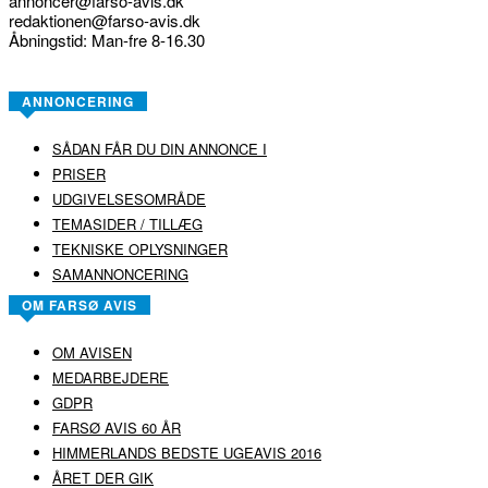
annoncer@farso-avis.dk
redaktionen@farso-avis.dk
Åbningstid: Man-fre 8-16.30
ANNONCERING
SÅDAN FÅR DU DIN ANNONCE I
PRISER
UDGIVELSESOMRÅDE
TEMASIDER / TILLÆG
TEKNISKE OPLYSNINGER
SAMANNONCERING
OM FARSØ AVIS
OM AVISEN
MEDARBEJDERE
GDPR
FARSØ AVIS 60 ÅR
HIMMERLANDS BEDSTE UGEAVIS 2016
ÅRET DER GIK