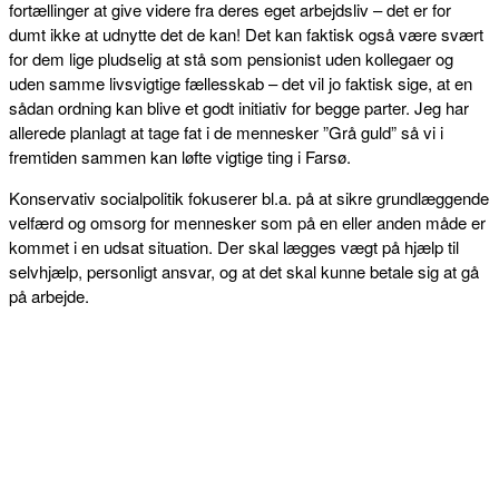
fortællinger at give videre fra deres eget arbejdsliv – det er for
dumt ikke at udnytte det de kan! Det kan faktisk også være svært
for dem lige pludselig at stå som pensionist uden kollegaer og
uden samme livsvigtige fællesskab – det vil jo faktisk sige, at en
sådan ordning kan blive et godt initiativ for begge parter. Jeg har
allerede planlagt at tage fat i de mennesker ”Grå guld” så vi i
fremtiden sammen kan løfte vigtige ting i Farsø.
Konservativ socialpolitik fokuserer bl.a. på at sikre grundlæggende
velfærd og omsorg for mennesker som på en eller anden måde er
kommet i en udsat situation. Der skal lægges vægt på hjælp til
selvhjælp, personligt ansvar, og at det skal kunne betale sig at gå
på arbejde.
FACEBOOK
TWITTER
WHATSAPP
LINKEDIN
EM