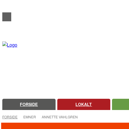
REDAKTIONELT
ANNONCERING
OM FARSØ AVIS
FORSIDE
LOKALT
FORSIDE
EMNER
ANNETTE VAHLGREN