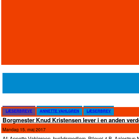
LÆSERBREVE
ANNETTE VAHLGREN
LÆSERBREV
Borgmester Knud Kristensen lever i en anden ver
mandag 15. maj 2017
Af: Annette Vahlgreen, byrådsmedlem, Pilevej 4 B, Aalestrup Nordjyske bragte 11.maj en stor