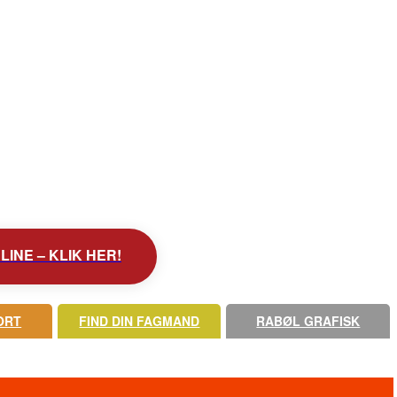
INE – KLIK HER!
ORT
FIND DIN FAGMAND
RABØL GRAFISK