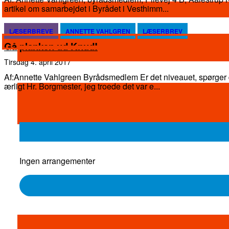
artikel om samarbejdet i Byrådet i Vesthimm...
LÆSERBREVE
ANNETTE VAHLGREN
LÆSERBREV
Gå planken ud Knud!
tirsdag 4. april 2017
Af:Annette Vahlgreen Byrådsmedlem Er det niveauet, spørger du i et læserbrev, 1.april. Helt
ærligt Hr. Borgmester, jeg troede det var e...
Ingen arrangementer