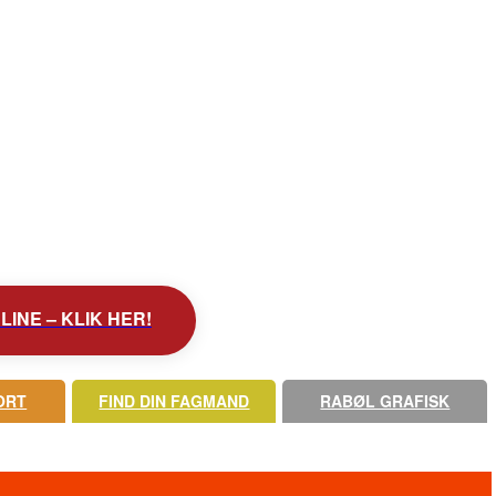
INE – KLIK HER!
ORT
FIND DIN FAGMAND
RABØL GRAFISK