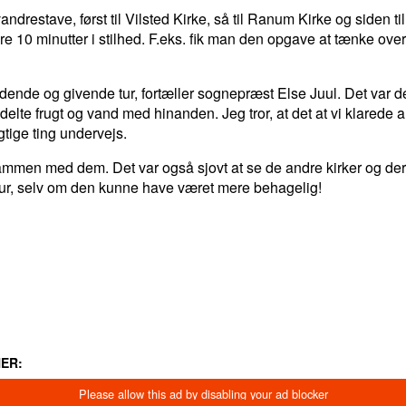
restave, først til Vilsted Kirke, så til Ranum Kirke og siden til
 10 minutter i stilhed. F.eks. fik man den opgave at tænke over h
ende og givende tur, fortæller sognepræst Else Juul. Det var dejl
delte frugt og vand med hinanden. Jeg tror, at det at vi klarede
tige ting undervejs.
r sammen med dem. Det var også sjovt at se de andre kirker og 
 tur, selv om den kunne have været mere behagelig!
LINKEDIN
EMAIL
PRINT
ER: