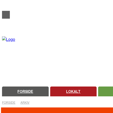
REDAKTIONELT
ANNONCERING
OM FARSØ AVIS
FORSIDE
LOKALT
FORSIDE
ARKIV