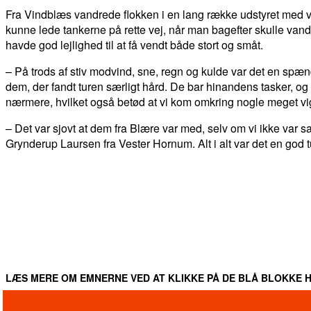
Fra Vindblæs vandrede flokken i en lang række udstyret med vand
kunne lede tankerne på rette vej, når man bagefter skulle vandre
havde god lejlighed til at få vendt både stort og småt.
– På trods af stiv modvind, sne, regn og kulde var det en spænd
dem, der fandt turen særligt hård. De bar hinandens tasker, og 
nærmere, hvilket også betød at vi kom omkring nogle meget vig
– Det var sjovt at dem fra Blære var med, selv om vi ikke va
Grynderup Laursen fra Vester Hornum. Alt i alt var det en god
DEL
FACEBOOK
TWITTER
WHATSAPP
LÆS MERE OM EMNERNE VED AT KLIKKE PÅ DE BLÅ BLOKKE H