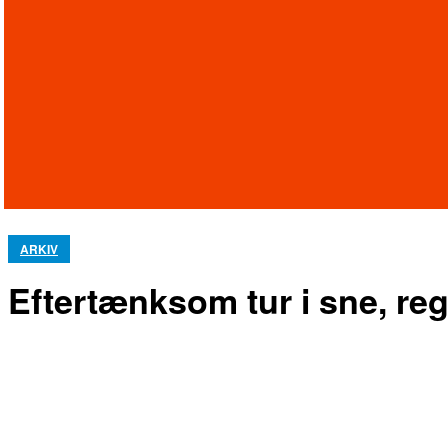
ARKIV
Eftertænksom tur i sne, re