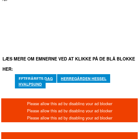
FACEBOOK
TWITTER
WHATSAPP
LINKEDIN
EM
LÆS MERE OM EMNERNE VED AT KLIKKE PÅ DE BLÅ BLOKKE
HER:
EFTERÅRETS DAG
HERREGÅRDEN HESSEL
HVALPSUND