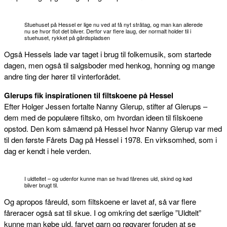
Stuehuset på Hessel er lige nu ved at få nyt stråtag, og man kan allerede
nu se hvor flot det bliver. Derfor var flere laug, der normalt holder til i
stuehuset, rykket på gårdspladsen
Også Hessels lade var taget i brug til folkemusik, som startede
dagen, men også til salgsboder med henkog, honning og mange
andre ting der hører til vinterforådet.
Glerups fik inspirationen til filtskoene på Hessel
Efter Holger Jessen fortalte Nanny Glerup, stifter af Glerups –
dem med de populære filtsko, om hvordan ideen til filskoene
opstod. Den kom såmænd på Hessel hvor Nanny Glerup var med
til den første Fårets Dag på Hessel i 1978. En virksomhed, som i
dag er kendt i hele verden.
I uldteltet – og udenfor kunne man se hvad fårenes uld, skind og kød
bliver brugt til.
Og apropos fåreuld, som filtskoene er lavet af, så var flere
fåreracer også sat til skue. I og omkring det særlige ”Uldtelt”
kunne man købe uld, farvet garn og røgvarer foruden at se