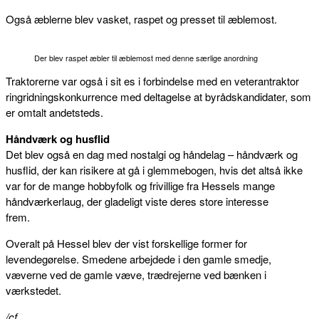
Også æblerne blev vasket, raspet og presset til æblemost.
Der blev raspet æbler til æblemost med denne særlige anordning
Traktorerne var også i sit es i forbindelse med en veterantraktor
ringridningskonkurrence med deltagelse at byrådskandidater, som
er omtalt andetsteds.
Håndværk og husflid
Det blev også en dag med nostalgi og håndelag – håndværk og
husflid, der kan risikere at gå i glemmebogen, hvis det altså ikke
var for de mange hobbyfolk og frivillige fra Hessels mange
håndværkerlaug, der gladeligt viste deres store interesse
frem.
Overalt på Hessel blev der vist forskellige former for
levendegørelse. Smedene arbejdede i den gamle smedje,
væverne ved de gamle væve, trædrejerne ved bænken i
værkstedet.
/cf