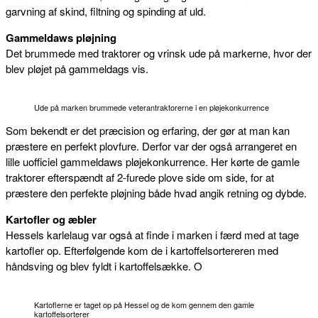
garvning af skind, filtning og spinding af uld.
Gammeldaws pløjning
Det brummede med traktorer og vrinsk ude på markerne, hvor der
blev pløjet på gammeldags vis.
Ude på marken brummede veterantraktorerne i en pløjekonkurrence
Som bekendt er det præcision og erfaring, der gør at man kan
præstere en perfekt plovfure. Derfor var der også arrangeret en
lille uofficiel gammeldaws pløjekonkurrence. Her kørte de gamle
traktorer efterspændt af 2-furede plove side om side, for at
præstere den perfekte pløjning både hvad angik retning og dybde.
Kartofler og æbler
Hessels karlelaug var også at finde i marken i færd med at tage
kartofler op. Efterfølgende kom de i kartoffelsortereren med
håndsving og blev fyldt i kartoffelsække. O
Kartoflerne er taget op på Hessel og de kom gennem den gamle
kartoffelsorterer