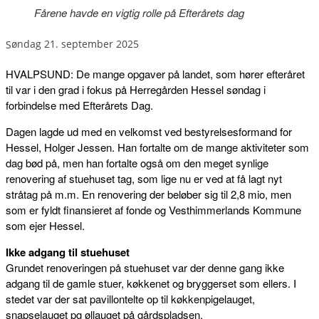
Fårene havde en vigtig rolle på Efterårets dag
søndag 21. september 2025
HVALPSUND: De mange opgaver på landet, som hører efteråret
til var i den grad i fokus på Herregården Hessel søndag i
forbindelse med Efterårets Dag.
Dagen lagde ud med en velkomst ved bestyrelsesformand for
Hessel, Holger Jessen. Han fortalte om de mange aktiviteter som
dag bød på, men han fortalte også om den meget synlige
renovering af stuehuset tag, som lige nu er ved at få lagt nyt
stråtag på m.m. En renovering der beløber sig til 2,8 mio, men
som er fyldt finansieret af fonde og Vesthimmerlands Kommune
som ejer Hessel.
Ikke adgang til stuehuset
Grundet renoveringen på stuehuset var der denne gang ikke
adgang til de gamle stuer, køkkenet og bryggerset som ellers. I
stedet var der sat pavillontelte op til køkkenpigelauget,
snapselauget pg øllauget på gårdspladsen.