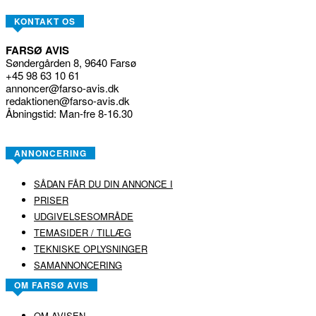
KONTAKT OS
FARSØ AVIS
Søndergården 8, 9640 Farsø
+45 98 63 10 61
annoncer@farso-avis.dk
redaktionen@farso-avis.dk
Åbningstid: Man-fre 8-16.30
ANNONCERING
SÅDAN FÅR DU DIN ANNONCE I
PRISER
UDGIVELSESOMRÅDE
TEMASIDER / TILLÆG
TEKNISKE OPLYSNINGER
SAMANNONCERING
OM FARSØ AVIS
OM AVISEN