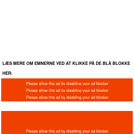
FACEBOOK
TWITTER
WHATSAPP
LINKEDIN
EM
LÆS MERE OM EMNERNE VED AT KLIKKE PÅ DE BLÅ BLOKKE
HER: