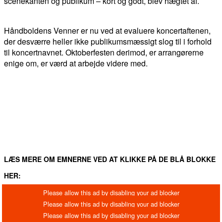
scenekanten og publikum – kort og godt, blev hægtet af.
Håndboldens Venner er nu ved at evaluere koncertaftenen,
der desværre heller ikke publikumsmæssigt slog til i forhold
til koncertnavnet. Oktoberfesten derimod, er arrangørerne
enige om, er værd at arbejde videre med.
FACEBOOK
TWITTER
WHATSAPP
LINKEDIN
EM
LÆS MERE OM EMNERNE VED AT KLIKKE PÅ DE BLÅ BLOKKE
HER: