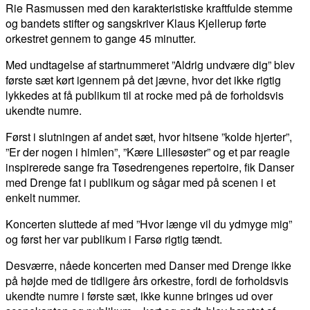
Rie Rasmussen med den karakteristiske kraftfulde stemme
og bandets stifter og sangskriver Klaus Kjellerup førte
orkestret gennem to gange 45 minutter.
Med undtagelse af startnummeret ”Aldrig undvære dig” blev
første sæt kørt igennem på det jævne, hvor det ikke rigtig
lykkedes at få publikum til at rocke med på de forholdsvis
ukendte numre.
Først i slutningen af andet sæt, hvor hitsene ”kolde hjerter”,
”Er der nogen i himlen”, ”Kære Lillesøster” og et par reagie
inspirerede sange fra Tøsedrengenes repertoire, fik Danser
med Drenge fat i publikum og sågar med på scenen i et
enkelt nummer.
Koncerten sluttede af med ”Hvor længe vil du ydmyge mig”
og først her var publikum i Farsø rigtig tændt.
Desværre, nåede koncerten med Danser med Drenge ikke
på højde med de tidligere års orkestre, fordi de forholdsvis
ukendte numre i første sæt, ikke kunne bringes ud over